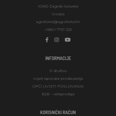
10360 Zagreb-Sesvete
Croatia
agrofortel@agrofortel.hr
+385 1 7757 325
INFORMACIJE
O društvu
Uvjeti isporuke prodavatelja
OPĆI UVJETI POSLOVANJA
B2B – veleprodaja
KORISNIČKI RAČUN