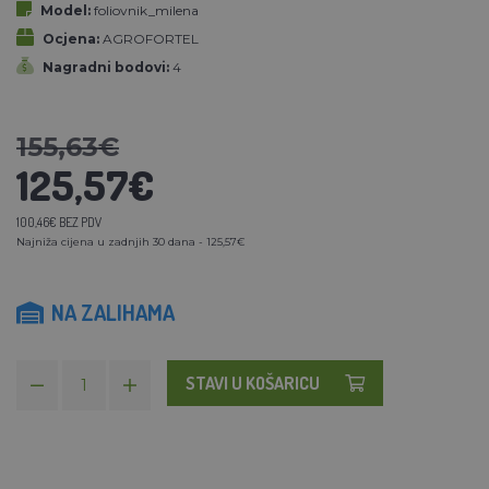
Model:
foliovnik_milena
Ocjena:
AGROFORTEL
Nagradni bodovi:
4
155,63€
125,57€
100,46€ BEZ PDV
Najniža cijena u zadnjih 30 dana - 125,57€
NA ZALIHAMA
STAVI U KOŠARICU