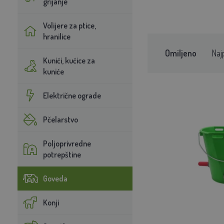
grijanje
Volijere za ptice,
hranilice
Omiljeno
Naj
Kunići, kućice za
kuniće
Električne ograde
Pčelarstvo
Poljoprivredne
potrepštine
Goveda
Konji