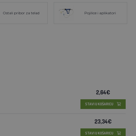
Ostali pribor za telad
Pojilice i aplikatori
2,64€
STAVI U KOŠARICU
23,34€
STAVI U KOŠARICU