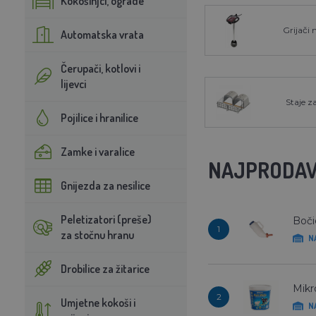
Kokošinjci, ograde
Grijači 
Automatska vrata
Čerupači, kotlovi i
lijevci
Staje z
Pojilice i hranilice
Zamke i varalice
NAJPRODAV
Gnijezda za nesilice
Peletizatori (preše)
Boči
1
za stočnu hranu
N
Drobilice za žitarice
Mikr
2
Umjetne kokoši i
N