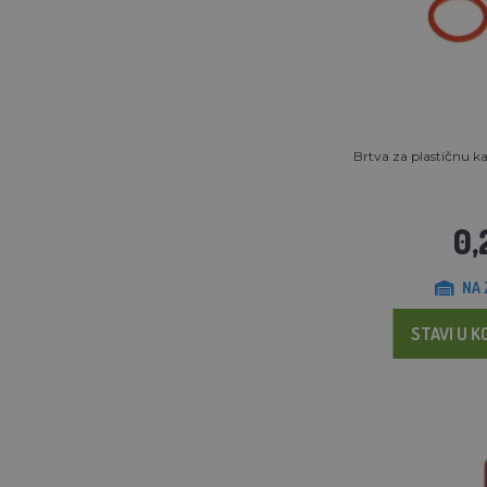
Brtva za plastičnu k
0,
NA 
STAVI U K