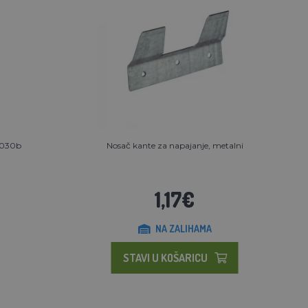
 3030b
Nosač kante za napajanje, metalni
1,17€
NA ZALIHAMA
STAVI U KOŠARICU