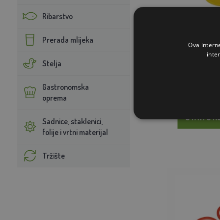
Ribarstvo
Duda - z
Prerada mlijeka
Ova intern
inte
Stelja
1,
Gastronomska
NA 
oprema
STAVI U K
Sadnice, staklenici,
folije i vrtni materijal
Tržište