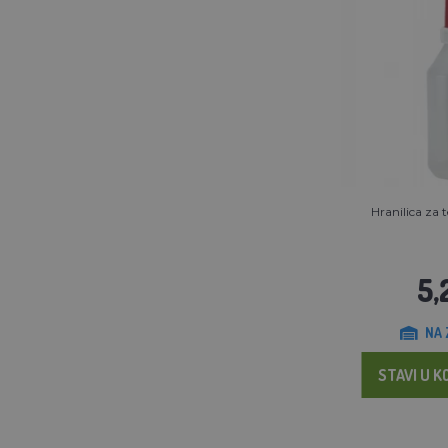
Hranilica za t
5,
NA 
STAVI U K