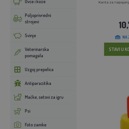
Ovce i koze
Kanta za napajanje
Poljoprivredni
strojevi
10
Svinje
NA 
Veterinarska
STAVI U K
pomagala
Uzgoj prepelica
Antiparazitika
Mačke, setovi za igru
Psi
Foto zamke