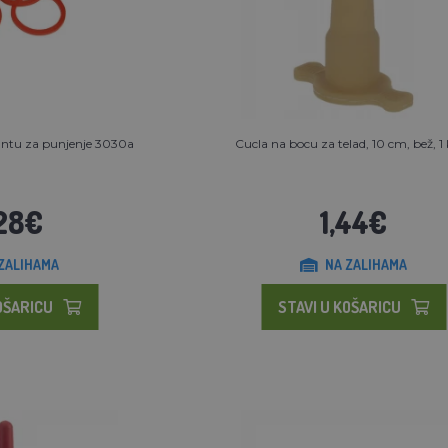
antu za punjenje 3030a
Cucla na bocu za telad, 10 cm, bež, 
28€
1,44€
ZALIHAMA
NA ZALIHAMA
OŠARICU
STAVI U KOŠARICU