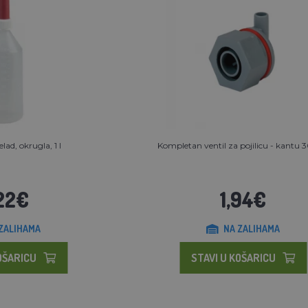
elad, okrugla, 1 l
Kompletan ventil za pojilicu - kantu
22€
1,94€
ZALIHAMA
NA ZALIHAMA
OŠARICU
STAVI U KOŠARICU