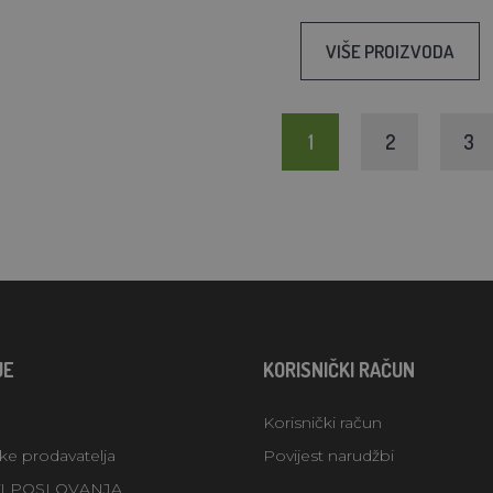
VIŠE PROIZVODA
1
2
3
JE
KORISNIČKI RAČUN
Korisnički račun
uke prodavatelja
Povijest narudžbi
TI POSLOVANJA