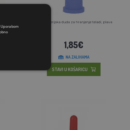
krmna
Antibakterijska duda za hranjenje teladi, plava
a. Uporabom
obno
1,85€
NA ZALIHAMA
STAVI U KOŠARICU