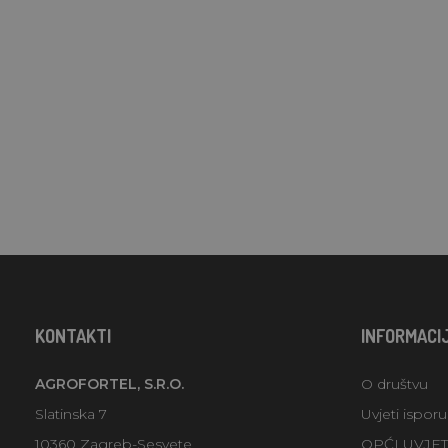
KONTAKTI
INFORMACI
AGROFORTEL, S.R.O.
O društvu
Slatinska 7
Uvjeti ispor
10360 Zagreb-Sesvete
OPĆI UVJE