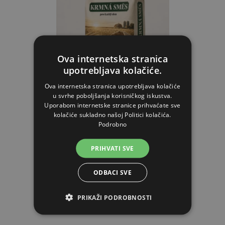
Ova internetska stranica
upotrebljava kolačiće.
Ova internetska stranica upotrebljava kolačiće
Smjesa - AGF peleti za pure Kr3 od 5 do 10 kg, 25 kg
u svrhe poboljšanja korisničkog iskustva.
Uporabom internetske stranice prihvaćate sve
kolačiće sukladno našoj Politici kolačića.
Podrobno
16,55€
PRIHVATI SVE
NA ZALIHAMA
ODBACI SVE
STAVI U KOŠARICU
PRIKAŽI PODROBNOSTI