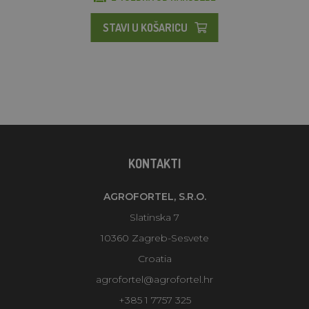
STAVI U KOŠARICU
KONTAKTI
AGROFORTEL, S.R.O.
Slatinska 7
10360 Zagreb-Sesvete
Croatia
agrofortel@agrofortel.hr
+385 1 7757 325