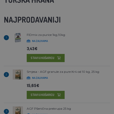
NAJPRODAVANIJI
FIDmix za purice 1kg,10kg
1
NA ZALIHAMA
3,43€
STAVI U KOŠARICU
Smjesa - AGF granule za pure Kr4 od 10 kg, 25 kg
2
NA ZALIHAMA
15,65€
STAVI U KOŠARICU
AGF Pšenična prekrupa 25 kg
3