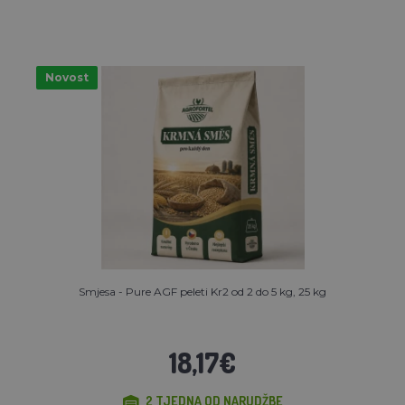
Novost
Smjesa - Pure AGF peleti Kr2 od 2 do 5 kg, 25 kg
18,17€
2 TJEDNA OD NARUDŽBE