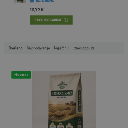
NA ZALIHAMA
12,77€
STAVI U KOŠARICU
Omiljeno
Najprodavanije
Najjeftiniji
Iznos popusta
Novost