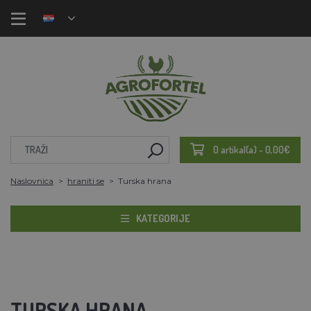
0 artikal(a) - 0,00€
Naslovnica
hraniti se
Turska hrana
KATEGORIJE
TURSKA HRANA