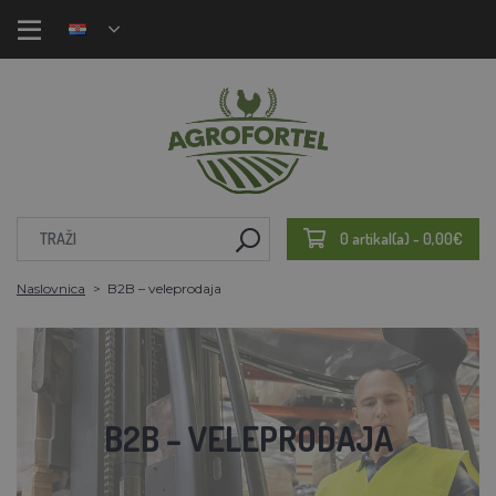
0 artikal(a) - 0,00€
Naslovnica
B2B – veleprodaja
B2B – VELEPRODAJA