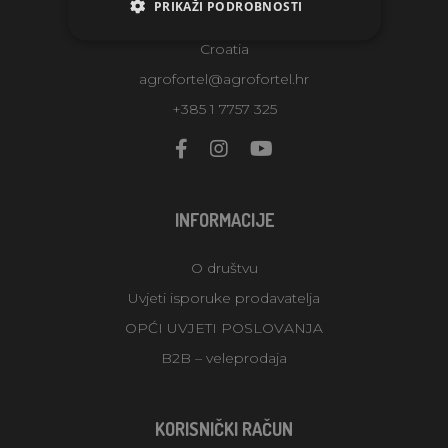
PRIKAŽI PODROBNOSTI
10360 Zagreb-Sesvete
Croatia
agrofortel@agrofortel.hr
+385 1 7757 325
INFORMACIJE
O društvu
Uvjeti isporuke prodavatelja
OPĆI UVJETI POSLOVANJA
B2B – veleprodaja
KORISNIČKI RAČUN