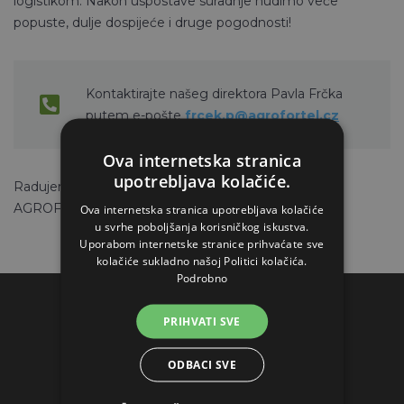
logistikom. Nakon uspostave suradnje nudimo veće
popuste, dulje dospijeće i druge pogodnosti!
Kontaktirajte našeg direktora Pavla Frčka
putem e-pošte
frcek.p@agrofortel.cz
Ova internetska stranica
upotrebljava kolačiće.
Radujemo se našoj uspješnoj suradnji.
AGROFORTEL, s.r.o.
Ova internetska stranica upotrebljava kolačiće
u svrhe poboljšanja korisničkog iskustva.
Uporabom internetske stranice prihvaćate sve
kolačiće sukladno našoj Politici kolačića.
Podrobno
PRIHVATI SVE
KONTAKTI
ODBACI SVE
AGROFORTEL, S.R.O.
Slatinska 7