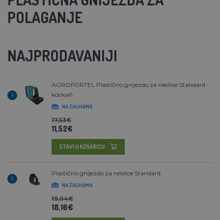
POLAGANJE
NAJPRODAVANIJI
AGROFORTEL Plastično gnijezdo za nesilice Standard -
kookaň
1
NA ZALIHAMA
17,53€
11,52€
STAVI U KOŠARICU
Plastično gnijezdo za nesilice Standard
2
NA ZALIHAMA
19,04€
18,16€