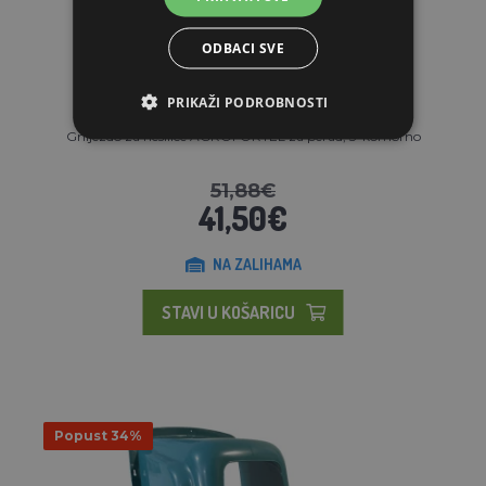
ODBACI SVE
PRIKAŽI PODROBNOSTI
Gnijezdo za nesilice AGROFORTEL za perad, 3-komorno
51,88€
41,50€
NA ZALIHAMA
STAVI U KOŠARICU
Popust 34%