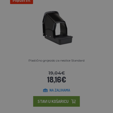
Popust 5%
Plastično gnijezdo za nesilice Standard
19,04€
18,16€
NA ZALIHAMA
STAVI U KOŠARICU