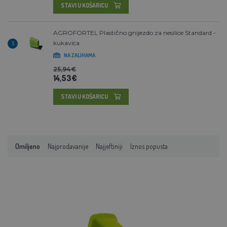
STAVI U KOŠARICU
AGROFORTEL Plastično gnijezdo za nesilice Standard -
kukavica
3
NA ZALIHAMA
25,94€
14,53€
STAVI U KOŠARICU
Omiljeno
Najprodavanije
Najjeftiniji
Iznos popusta