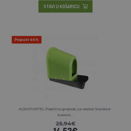
STAVI U KOŠARICU
Popust 44%
AGROFORTEL Plastično gnijezdo za nesilice Standard -
kukavic...
25,94€
14,53€