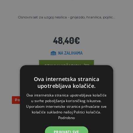
Osnovni set za uzgoj nesilica - gnijezdo, hranilica, pojilic...
48,40€
NA ZALIHAMA
STAVI U KOŠARICU
Ova internetska stranica
upotrebljava kolačiće.
Ova internetska stranica upotrebljava kolačiće
Popust 20%
u svrhe poboljšanja korisničkog iskustva.
Uporabom internetske stranice prihvaćate sve
kolačiće sukladno našoj Politici kolačića.
Podrobno
PRIHVATI SVE