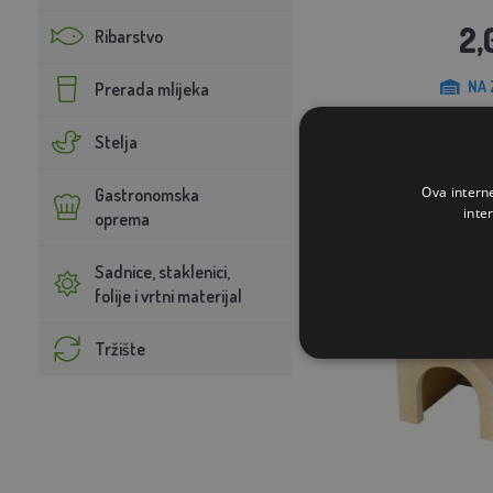
2,
Ribarstvo
NA 
Prerada mlijeka
STAVI U K
Stelja
Ova intern
Gastronomska
inte
oprema
Sadnice, staklenici,
folije i vrtni materijal
Tržište