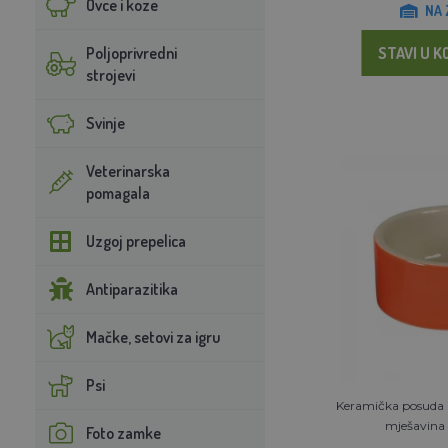
Ovce i koze
NA 
Poljoprivredni
STAVI U K
strojevi
Svinje
Veterinarska
pomagala
Uzgoj prepelica
Antiparazitika
Mačke, setovi za igru
Psi
Keramička posuda z
mješavina 
Foto zamke