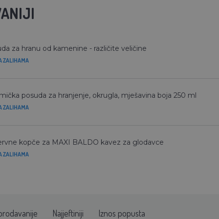
ANIJI
da za hranu od kamenine - različite veličine
A ZALIHAMA
mička posuda za hranjenje, okrugla, mješavina boja 250 ml
A ZALIHAMA
rvne kopče za MAXI BALDO kavez za glodavce
A ZALIHAMA
prodavanije
Najjeftiniji
Iznos popusta