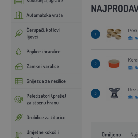
Kokošinjci, ograde
NAJPRODAV
Automatska vrata
Čerupači, kotlovi i
Posu
1
lijevci
N
Pojilice i hranilice
Kera
2
Zamke i varalice
N
Gnijezda za nesilice
Reze
3
Peletizatori (preše)
N
za stočnu hranu
Drobilice za žitarice
Umjetne kokoši i
Omiljeno
Naj