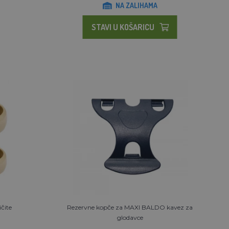
NA ZALIHAMA
STAVI U KOŠARICU
čite
Rezervne kopče za MAXI BALDO kavez za
glodavce