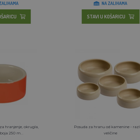
ZALIHAMA
NA ZALIHAMA
OŠARICU
STAVI U KOŠARICU
a hranjenje, okrugla,
Posuda za hranu od kamenine - razli
boja 250 m...
veličine