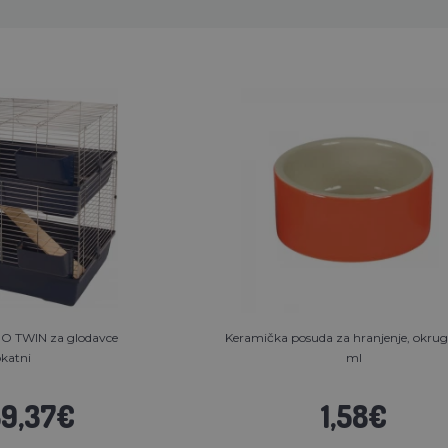
O TWIN za glodavce
Keramička posuda za hranjenje, okrugl
katni
ml
39,37€
1,58€