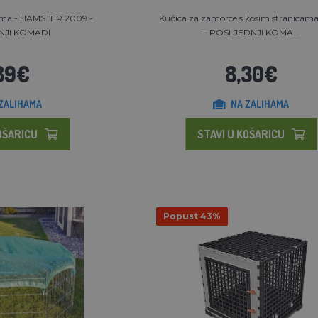
ama - HAMSTER 2009 -
Kućica za zamorce s kosim stranicama
NJI KOMADI
– POSLJEDNJI KOMA...
89€
8,30€
ZALIHAMA
NA ZALIHAMA
OŠARICU
STAVI U KOŠARICU
Popust 43%