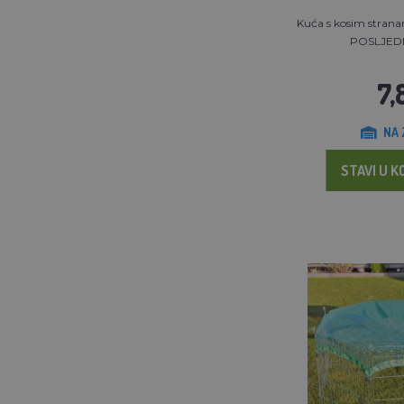
Kuća s kosim stran
POSLJED
7,
NA 
STAVI U K