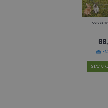
Ograda 75x7
68
NA 
STAVI U K