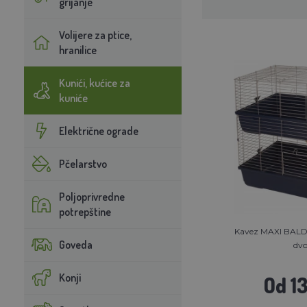
grijanje
Volijere za ptice,
hranilice
Kunići, kućice za
kuniće
Električne ograde
Pčelarstvo
Poljoprivredne
potrepštine
Kavez MAXI BALD
Goveda
dvo
Konji
Od 1