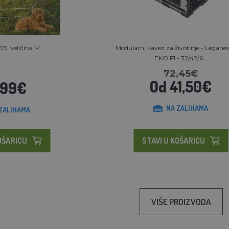
5, veličina M
Modularni kavez za životinje - Legane
EKO F1 - 32/42/6...
72,45€
Od 41,50€
,99€
NA ZALIHAMA
ZALIHAMA
OŠARICU
STAVI U KOŠARICU
VIŠE PROIZVODA