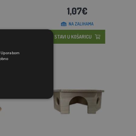
1,07€
NA ZALIHAMA
STAVI U KOŠARICU
a. Uporabom
obno