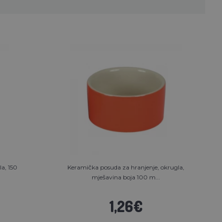
a, 150
Keramička posuda za hranjenje, okrugla,
mješavina boja 100 m...
1,26€