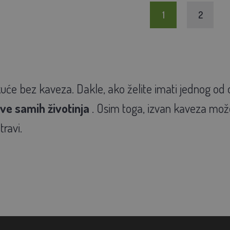
1
2
uće bez kaveza. Dakle, ako želite imati jednog od 
ve samih životinja
. Osim toga, izvan kaveza može
travi.