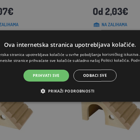
07€
Od 2,03€
ZALIHAMA
NA ZALIHAMA
OŠARICU
STAVI U KOŠARICU
Ova internetska stranica upotrebljava kolačiće.
etska stranica upotrebljava kolačiće u svrhe poboljšanja korisničkog iskustv
rnetske stranice prihvaćate sve kolačiće sukladno našoj Politici kolačića.
Podr
PRIHVATI SVE
ODBACI SVE
PRIKAŽI PODROBNOSTI