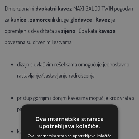
Dimenzionalni
dvokatni kavez
MAXI BALDO TWIN pogodan
za
kuniće
,
zamorce
ili druge
glodavce
.
Kavez
je
opremljen s dva držača za
sijeno
. Oba kata
kaveza
povezana su drvenim ljestvama.
dizajn s uvlačivim rešetkama omogućuje jednostavno
rastavljanje/sastavljanje radi čišćenja
pristup gornjim i donjim kavezima moguć je kroz vrata s
prednje strane i otvor odozgo
Ova internetska stranica
upotrebljava kolačiće.
katovi su povezani drvenim ljestvama
Ova internetska stranica upotrebljava kolačiće