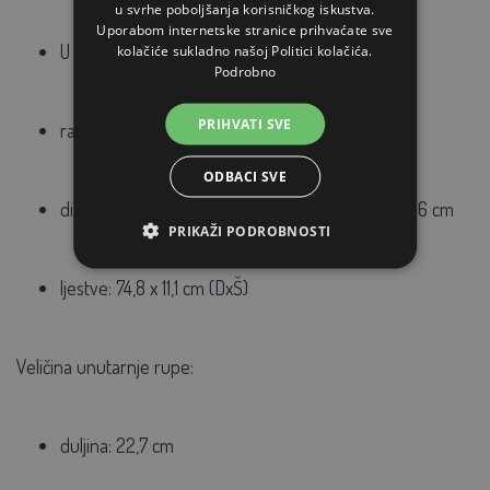
u svrhe poboljšanja korisničkog iskustva.
Uporabom internetske stranice prihvaćate sve
U pakiranju su 2 hranilice za sijeno
kolačiće sukladno našoj Politici kolačića.
Podrobno
PRIHVATI SVE
razmak između šipki je 2,2 cm
ODBACI SVE
dimenzije DxŠxV: 100 x 53 x 86 cm ili 120 x 53 x 86 cm
PRIKAŽI PODROBNOSTI
ljestve: 74,8 x 11,1 cm (DxŠ)
Veličina unutarnje rupe:
duljina: 22,7 cm