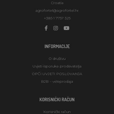
Croatia
agrofortel@agrofortel.hr
+385 1 7757 325
INFORMACIJE
O društvu
Uvjeti isporuke prodavatelja
OPĆI UVJETI POSLOVANJA
B2B – veleprodaja
KORISNIČKI RAČUN
Korisnički račun