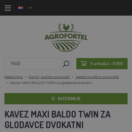
0 artikal(a) - 0,00€
Naslovnica
Kunići, kućice za kuniće
Jaslice za sijeno za kuniće
Kavez MAXI BALDO TWIN za glodavce dvokatni
KATEGORIJE
KAVEZ MAXI BALDO TWIN ZA
GLODAVCE DVOKATNI