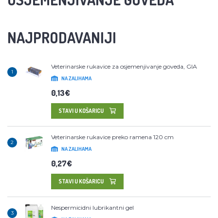
NAJPRODAVANIJI
Veterinarske rukavice za osjemenjivanje goveda, GIA
1
NA ZALIHAMA
0,13€
STAVI U KOŠARICU
Veterinarske rukavice preko ramena 120 cm
2
NA ZALIHAMA
0,27€
STAVI U KOŠARICU
Nespermicidni lubrikantni gel
3