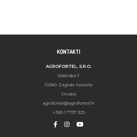
KONTAKTI
AGROFORTEL, S.R.O.
Slatinska 7
10360 Zagreb-Sesvete
Croatia
agrofortel@agrofortel.hr
+385 1 7757 325