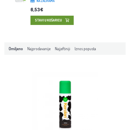
NA ZALIHAMA
6,53€
STAVI U KOŠARICU
Omiljeno
Najprodavanije
Najjeftiniji
Iznos popusta