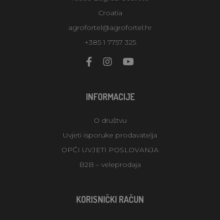
Croatia
agrofortel@agrofortel.hr
+385 1 7757 325
INFORMACIJE
O društvu
Uvjeti isporuke prodavatelja
OPĆI UVJETI POSLOVANJA
B2B – veleprodaja
KORISNIČKI RAČUN