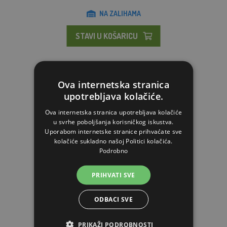
NA ZALIHAMA
STAVI U KOŠARICU
Ova internetska stranica
upotrebljava kolačiće.
Ova internetska stranica upotrebljava kolačiće
u svrhe poboljšanja korisničkog iskustva.
Uporabom internetske stranice prihvaćate sve
kolačiće sukladno našoj Politici kolačića.
Podrobno
PRIHVATI SVE
ODBACI SVE
TU-Flex Master injekcijski aplikator, LL
PRIKAŽI PODROBNOSTI