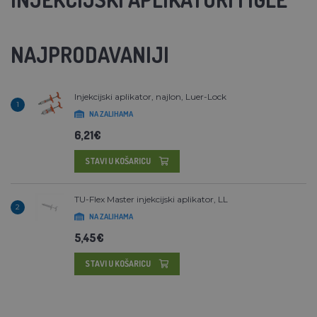
NAJPRODAVANIJI
Injekcijski aplikator, najlon, Luer-Lock
1
NA ZALIHAMA
6,21€
STAVI U KOŠARICU
TU-Flex Master injekcijski aplikator, LL
2
NA ZALIHAMA
5,45€
STAVI U KOŠARICU