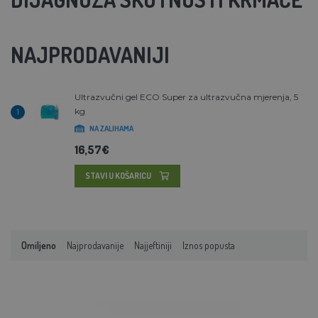
NAJPRODAVANIJI
Ultrazvučni gel ECO Super za ultrazvučna mjerenja, 5
kg
1
NA ZALIHAMA
16,57€
STAVI U KOŠARICU
Omiljeno
Najprodavanije
Najjeftiniji
Iznos popusta