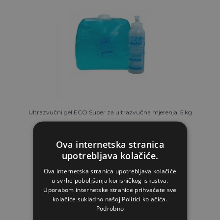
Ultrazvučni gel ECO Super za ultrazvučna mjerenja, 5 kg
Ova internetska stranica
16,57€
upotrebljava kolačiće.
Ova internetska stranica upotrebljava kolačiće
NA ZALIHAMA
u svrhe poboljšanja korisničkog iskustva.
Uporabom internetske stranice prihvaćate sve
STAVI U KOŠARICU
kolačiće sukladno našoj Politici kolačića.
Podrobno