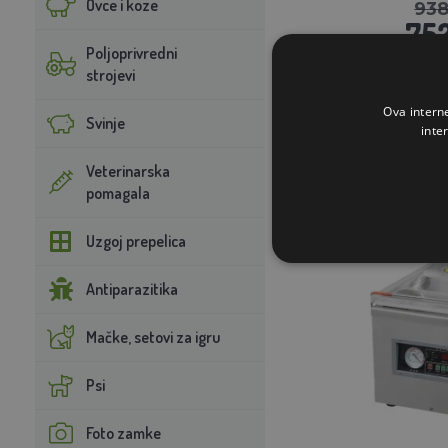
Ovce i koze
93
752
Poljoprivredni
strojevi
NA 
Ova intern
STAVI U K
Svinje
inte
Veterinarska
pomagala
Besplatan prijev
Uzgoj prepelica
Antiparazitika
Mačke, setovi za igru
Psi
Foto zamke