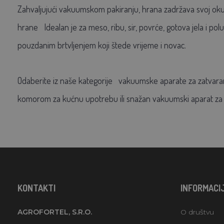
Zahvaljujući vakuumskom pakiranju, hrana zadržava svoj okus, a
hrane
Idealan je za meso, ribu, sir, povrće, gotova jela i
pouzdanim brtvljenjem koji štede vrijeme i novac.
Odaberite iz naše kategorije
vakuumske aparate za zatvara
komorom za kućnu upotrebu ili snažan vakuumski aparat za p
KONTAKTI
INFORMACI
AGROFORTEL, S.R.O.
O društvu