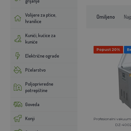
grijanje
Volijere za ptice,
Omiljeno
Naj
hranilice
Kunići, kućice za
kuniće
Popust 20%
Be
Električne ograde
Pčelarstvo
Poljoprivredne
potrepštine
Goveda
Konji
Profesionalni vakuums
DZ-4002E