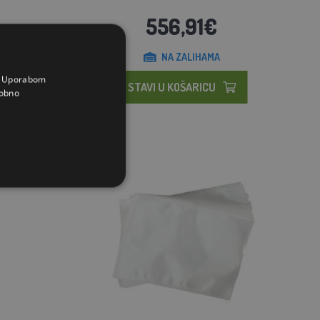
556,91€
NA ZALIHAMA
a. Uporabom
STAVI U KOŠARICU
obno