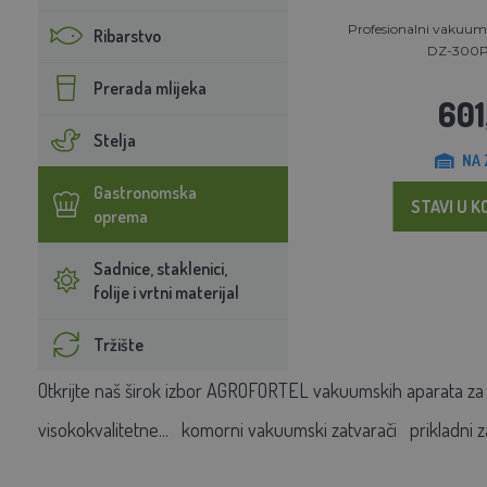
Profesionalni vakuums
Ribarstvo
DZ-300PD
Prerada mlijeka
601
Stelja
NA 
Gastronomska
STAVI U K
oprema
Sadnice, staklenici,
folije i vrtni materijal
Tržište
Otkrijte naš širok izbor
AGROFORTEL vakuumskih aparata za 
visokokvalitetne...
komorni vakuumski zatvarači
prikladni 