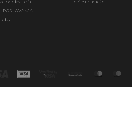
uke prodavatelja
Povijest narudžbi
TI POSLOVANJA
rodaja