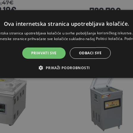
8,47€
,19€
786,70€
Ova internetska stranica upotrebljava kolačiće.
ZALIHAMA
NA ZALIHAMA
etska stranica upotrebljava kolačiće u svrhe poboljšanja korisničkog iskustv
OŠARICU
STAVI U KOŠARICU
rnetske stranice prihvaćate sve kolačiće sukladno našoj Politici kolačića.
Podr
PRIHVATI SVE
ODBACI SVE
PRIKAŽI PODROBNOSTI
oz