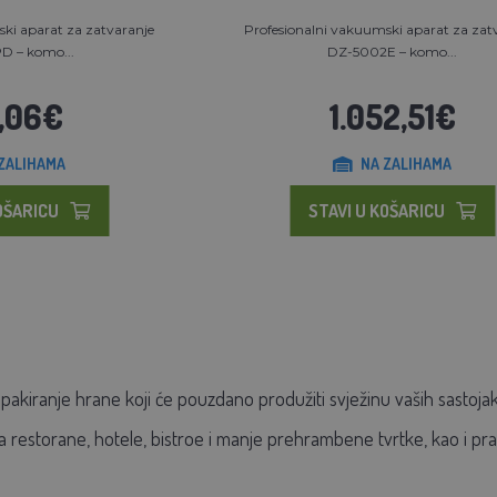
ki aparat za zatvaranje
Profesionalni vakuumski aparat za zat
 – komo...
DZ-5002E – komo...
,06€
1.052,51€
ZALIHAMA
NA ZALIHAMA
OŠARICU
STAVI U KOŠARICU
pakiranje hrane
koji će pouzdano produžiti svježinu vaših sastoja
za restorane, hotele, bistroe i manje prehrambene tvrtke, kao i pr