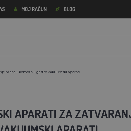
AS
MOJ RAČUN
BLOG
je hrane – komorni i gastro vakuumski aparati
KI APARATI ZA ZATVARANJ
VAKUUMSKI APARATI