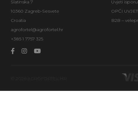
Slatinska 7
Uvjeti ispor
10360 Zagreb-Sesvete
OPĆI UVJE
Croatia
B2B – velep
agrofortel@agrofortel.hr
+385 1 7757 325
© 2026 AGROFORTEL.HR