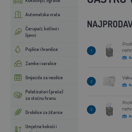
Kokošinjci, ograde
Automatska vrata
NAJPRODAV
Čerupači, kotlovi i
lijevci
Prof
Pojilice i hranilice
nehr
1
N
Zamke i varalice
Gnijezda za nesilice
Vaku
2
N
Peletizatori (preše)
za stočnu hranu
Prof
nehr
3
Drobilice za žitarice
N
Umjetne kokoši i