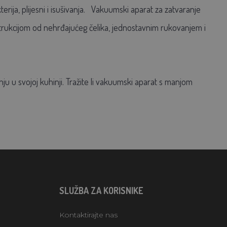
ja, plijesni i isušivanja.
Vakuumski aparat za zatvaranje
strukcijom od nehrđajućeg čelika, jednostavnim rukovanjem i
nju u svojoj kuhinji. Tražite li vakuumski aparat s manjom
SLUŽBA ZA KORISNIKE
Kontaktirajte nas