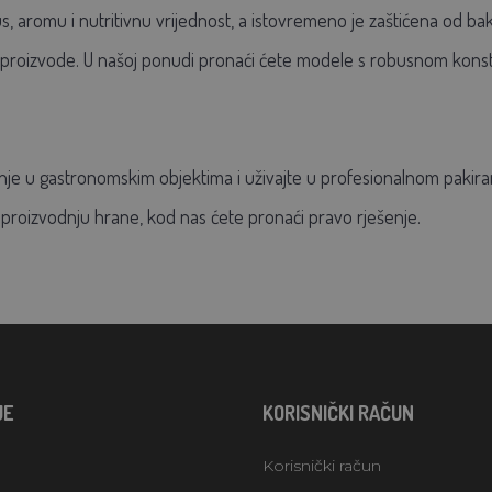
romu i nutritivnu vrijednost, a istovremeno je zaštićena od bakteri
 poluproizvode. U našoj ponudi pronaći ćete modele s robusnom kon
nje u gastronomskim objektima
i uživajte u profesionalnom pakira
roizvodnju hrane, kod nas ćete pronaći pravo rješenje.
JE
KORISNIČKI RAČUN
Korisnički račun