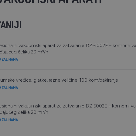
ANIJI
esionalni vakuumski aparat za zatvaranje DZ-4002E – komorni va
đajućeg čelika 20 m³/h
A ZALIHAMA
umske vrećice, glatke, razne veličine, 100 kom/pakiranje
A ZALIHAMA
esionalni vakuumski aparat za zatvaranje DZ-5002E – komorni va
đajućeg čelika 20 m³/h
A ZALIHAMA