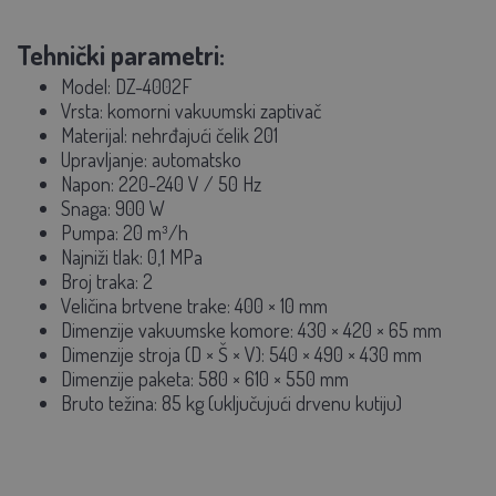
Tehnički parametri:
Model:
DZ-4002F
Vrsta:
komorni vakuumski zaptivač
Materijal: nehrđajući čelik 201
Upravljanje:
automatsko
Napon: 220-240 V / 50 Hz
Snaga:
900 W
Pumpa:
20 m³/h
Najniži tlak:
0,1 MPa
Broj traka: 2
Veličina brtvene trake:
400 × 10 mm
Dimenzije vakuumske komore:
430 × 420 × 65 mm
Dimenzije stroja (D × Š × V):
540 × 490 × 430 mm
Dimenzije paketa:
580 × 610 × 550 mm
Bruto težina:
85 kg (uključujući drvenu kutiju)