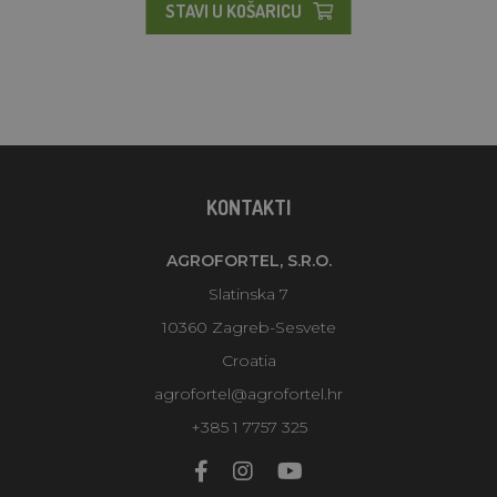
STAVI U KOŠARICU
KONTAKTI
AGROFORTEL, S.R.O.
Slatinska 7
10360 Zagreb-Sesvete
Croatia
agrofortel@agrofortel.hr
+385 1 7757 325