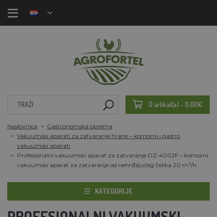
0 artikal(a) - 0,00€
Naslovnica
Gastronomska oprema
Vakuumski aparati za zatvaranje hrane – komorni i gastro
vakuumski aparati
Profesionalni vakuumski aparat za zatvaranje DZ-4002F – komorni
vakuumski aparat za zatvaranje od nehrđajućeg čelika 20 m³/h
KATEGORIJE
PROFESIONALNI VAKUUMSKI