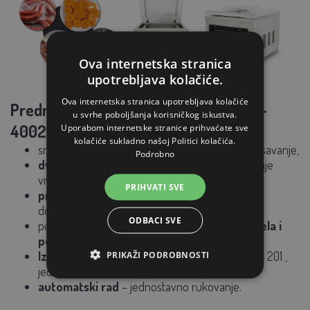
Ova internetska stranica
upotrebljava kolačiće.
Ova internetska stranica upotrebljava kolačiće
Prednosti vakuumskog zatvarača DZ-
u svrhe poboljšanja korisničkog iskustva.
4002F:
Uporabom internetske stranice prihvaćate sve
kolačiće sukladno našoj Politici kolačića.
snažna
pumpa
20 m³/h
– brzo i pouzdano usisavanje,
Podrobno
dvije grijaće šipke
za čvrsto i sigurno zatvaranje
vrećica,
PRIHVATI SVE
produžuje rok trajanja
hrane bez kemijskih
dodataka,
ODBACI SVE
pogodno za
meso, ribu, sir, povrće, gotova jela i
poluproizvode
,
Izdržljiva
konstrukcija
od nehrđajućeg čelika
201
,
PRIKAŽI PODROBNOSTI
jednostavno održavanje,
automatski rad
– jednostavno rukovanje.