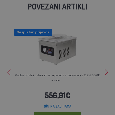
POVEZANI ARTIKLI
Besplatan prijevoz
Profesionalni vakuumski aparat za zatvaranje DZ-260PD
– vaku...
556,91€
NA ZALIHAMA