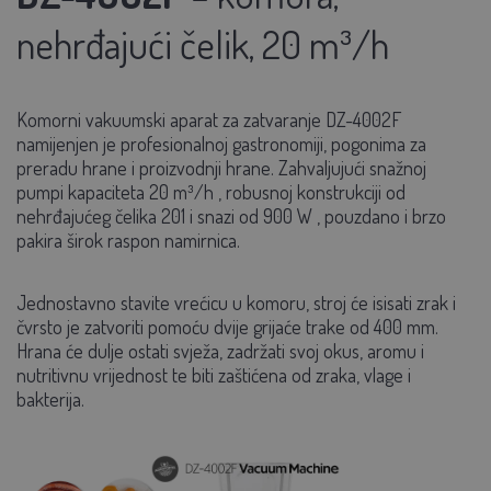
nehrđajući čelik, 20 m³/h
Komorni vakuumski aparat za zatvaranje
DZ-4002F
namijenjen je profesionalnoj gastronomiji, pogonima za
preradu hrane i proizvodnji hrane. Zahvaljujući snažnoj
pumpi kapaciteta
20 m³/h
, robusnoj konstrukciji od
nehrđajućeg čelika 201
i snazi od
900 W
,
pouzdano i brzo
pakira širok raspon namirnica.
Jednostavno stavite vrećicu u komoru, stroj će isisati zrak i
čvrsto je zatvoriti pomoću
dvije
grijaće trake od 400 mm.
Hrana će dulje ostati svježa, zadržati svoj okus, aromu i
nutritivnu vrijednost te biti zaštićena od zraka, vlage i
bakterija.