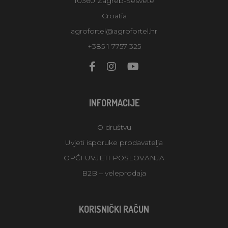
10360 Zagreb-Sesvete
Croatia
agrofortel@agrofortel.hr
+385 1 7757 325
INFORMACIJE
O društvu
Uvjeti isporuke prodavatelja
OPĆI UVJETI POSLOVANJA
B2B – veleprodaja
KORISNIČKI RAČUN