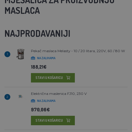
MASLACA
NAJPRODAVANIJI
Pekač maslaca Melasty - 10 / 20 litara, 220V, 60 / 80 W
1
NA ZALIHAMA
188,21€
STAVI U KOŠARICU
Električna maslenica FJ10, 230 V
2
NA ZALIHAMA
970,06€
STAVI U KOŠARICU