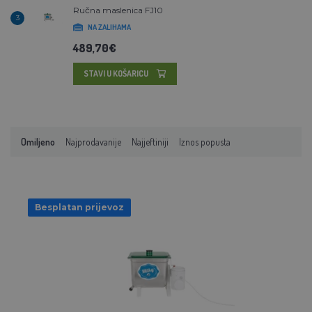
Ručna maslenica FJ10
3
NA ZALIHAMA
489,70€
STAVI U KOŠARICU
Omiljeno
Najprodavanije
Najjeftiniji
Iznos popusta
Besplatan prijevoz