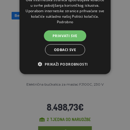
u svrhe poboljšanja korisničkog iskustva.
Uporabom internetske stranice prihvaćate sve
Besplatan prijevoz
kolačiće sukladno našoj Politici kolačića.
Podrobno
PRIHVATI SVE
ODBACI SVE
PRIKAŽI PODROBNOSTI
Električna bućkalica za maslac FJ100C, 230 V
8.498,73€
2 TJEDNA OD NARUDŽBE