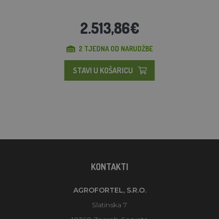
2.513,86€
2 TJEDNA OD NARUDŽBE
STAVI U KOŠARICU
KONTAKTI
AGROFORTEL, S.R.O.
Slatinska 7