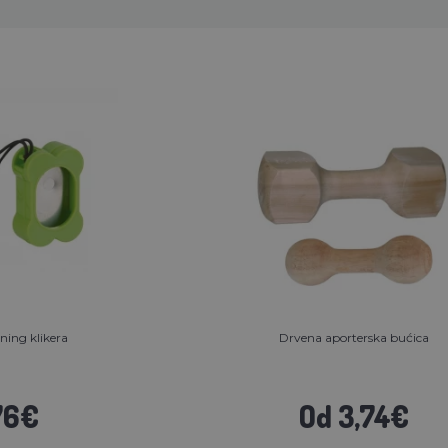
ing klikera
Drvena aporterska bućica
76€
Od 3,74€