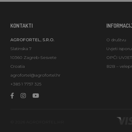
KONTAKTI
INFORMACI
AGROFORTEL, S.R.O.
O društvu
Slatinska 7
Uvjeti ispor
10360 Zagreb-Sesvete
OPĆI UVJE
Croatia
B2B – velep
agrofortel@agrofortel.hr
+385 1 7757 325
© 2026 AGROFORTEL.HR