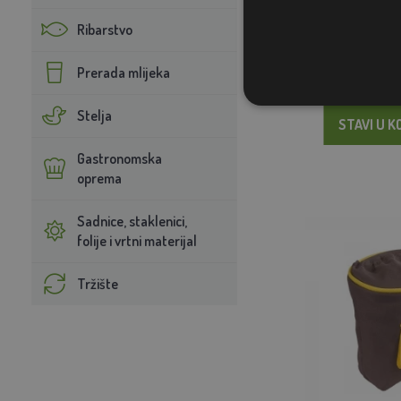
3,
Ribarstvo
NA 
Prerada mlijeka
Stelja
STAVI U K
Gastronomska
oprema
Sadnice, staklenici,
folije i vrtni materijal
Tržište