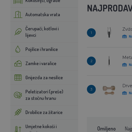
Kokošinjci, ograde
NAJPRODAV
Automatska vrata
Čerupači, kotlovi i
Zviž
1
lijevci
N
Pojilice i hranilice
Meta
2
Zamke i varalice
N
Gnijezda za nesilice
Drve
3
Peletizatori (preše)
N
za stočnu hranu
Drobilice za žitarice
Umjetne kokoši i
Omiljeno
Naj