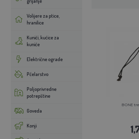
grijanje
Volijere za ptice,
hranilice
Kunići, kućice za
kuniće
Električne ograde
Pčelarstvo
Poljoprivredne
potrepštine
BONE tren
Goveda
Konji
1,