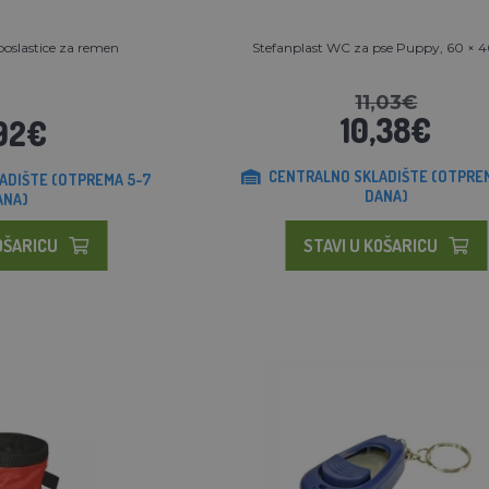
oslastice za remen
Stefanplast WC za pse Puppy, 60 × 
11,03€
10,38€
92€
CENTRALNO SKLADIŠTE (OTPRE
ADIŠTE (OTPREMA 5-7
DANA)
ANA)
OŠARICU
STAVI U KOŠARICU