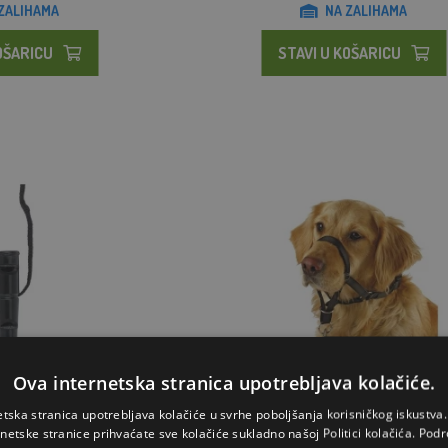
ZALIHAMA
NA ZALIHAMA
OŠARICU
STAVI U KOŠARICU
Ova internetska stranica upotrebljava kolačiće.
se od bivoljeg roga
Kerbl halti ovratnik za pse protiv povl
etska stranica upotrebljava kolačiće u svrhe poboljšanja korisničkog iskustv
rnetske stranice prihvaćate sve kolačiće sukladno našoj Politici kolačića.
Podr