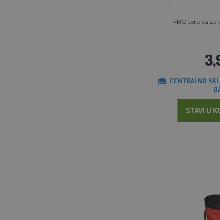
PRO torbica za p
3,
CENTRALNO SKL
D
STAVI U K