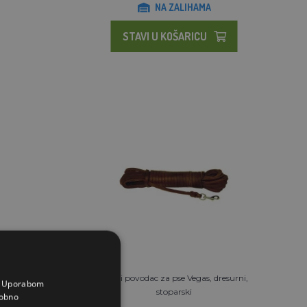
NA ZALIHAMA
STAVI U KOŠARICU
ačenja
Kožni povodac za pse Vegas, dresurni,
a. Uporabom
stoparski
obno