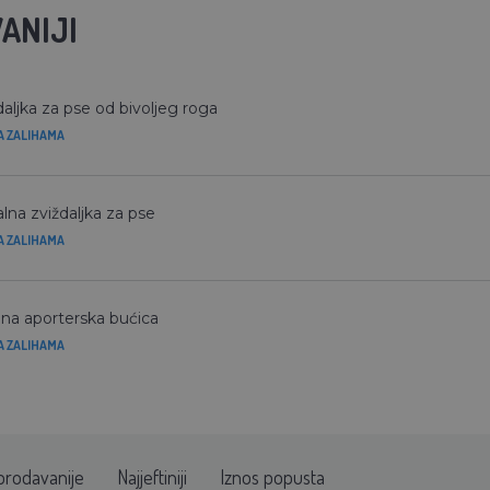
ANIJI
daljka za pse od bivoljeg roga
A ZALIHAMA
lna zviždaljka za pse
A ZALIHAMA
na aporterska bućica
A ZALIHAMA
prodavanije
Najjeftiniji
Iznos popusta