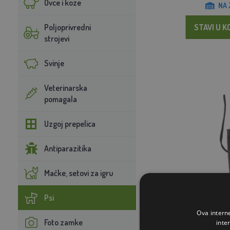
Ovce i koze
NA 
Poljoprivredni
STAVI U K
strojevi
Svinje
Veterinarska
pomagala
Uzgoj prepelica
Antiparazitika
Mačke, setovi za igru
Psi
Zviždaljka za p
Ova intern
Foto zamke
inte