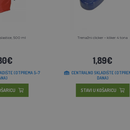
slastice, 500 ml
Trenažni clicker – kliker 4 tona
30€
1,89€
ADIŠTE (OTPREMA 5-7
CENTRALNO SKLADIŠTE (OTPRE
ANA)
DANA)
OŠARICU
STAVI U KOŠARICU