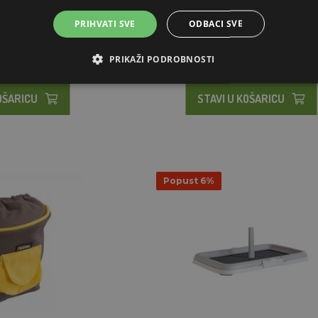
78€
Od 3,29€
PRIHVATI SVE
ODBACI SVE
ZALIHAMA
CENTRALNO SKLADIŠTE (OTPRE
PRIKAŽI PODROBNOSTI
DANA)
OŠARICU
STAVI U KOŠARICU
Popust 6%