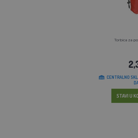
Torbica za po
2,
CENTRALNO SKL
D
STAVI U K