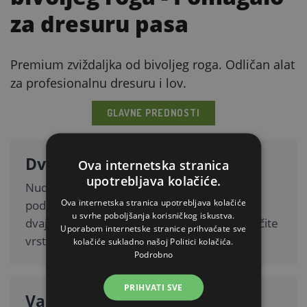
za dresuru pasa
Premium zviždaljka od bivoljeg roga. Odličan alat
za profesionalnu dresuru i lov.
GLAVNE PREDNOSTI
Dva tona u jednoj zviždaljci
Ova internetska stranica
upotrebljava kolačiće.
Nudi tril (isprekidan, vibrirajući zvuk koji
Ova internetska stranica upotrebljava kolačiće
podsjeća na ptičji pjev ili brzo izmjenjivanje
u svrhe poboljšanja korisničkog iskustva.
dvaju tonova) te jednofrekventni ton za različite
Uporabom internetske stranice prihvaćate sve
vrste naredbi.
kolačiće sukladno našoj Politici kolačića.
Podrobno
PRIHVATI SVE
Varijanta „bivolji rog“