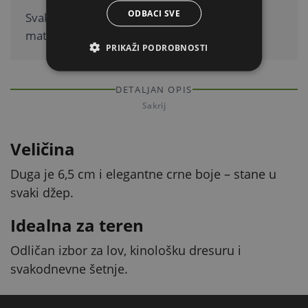
ODBACI SVE
Svaki komad ima jedinstvenu teksturu, a
materijal daje čist i prodoran zvuk.
PRIKAŽI PODROBNOSTI
DETALJAN OPIS
Sakrij
Veličina
Duga je 6,5 cm i elegantne crne boje – stane u
svaki džep.
Idealna za teren
Odličan izbor za lov, kinološku dresuru i
svakodnevne šetnje.