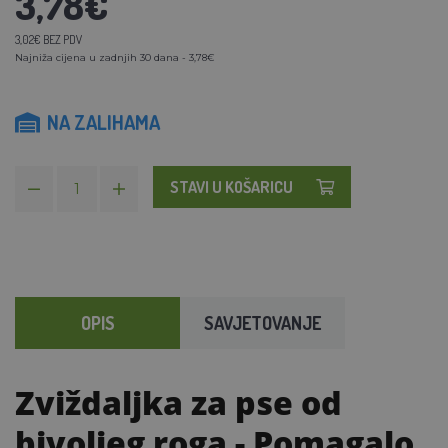
3,78€
3,02€ BEZ PDV
Najniža cijena u zadnjih 30 dana - 3,78€
NA ZALIHAMA
STAVI U KOŠARICU
OPIS
SAVJETOVANJE
Zviždaljka za pse od
bivoljeg roga
- Pomagalo