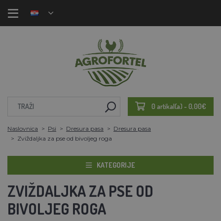
0 artikal(a) - 0,00€
Naslovnica
Psi
Dresura pasa
Dresura pasa
Zviždaljka za pse od bivoljeg roga
KATEGORIJE
ZVIŽDALJKA ZA PSE OD
BIVOLJEG ROGA