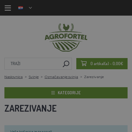
0 artikal(a) - 0,00€
Naslovnica
Svinje
Označavanje svinja
Zarezivanje
KATEGORIJE
ZAREZIVANJE
Vaša košarica je prazna!!