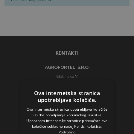
KONTAKTI
AGROFORTEL, S.R.O.
Slatinska 7
10360 Zagreb-Sesvete
Ova internetska stranica
Croatia
upotrebljava kolačiće.
agrofortel@agrofortel.hr
Ova internetska stranica upotrebljava kolačiće
+385 1 7757 325
u svrhe poboljšanja korisničkog iskustva.
Uporabom internetske stranice prihvaćate sve
kolačiće sukladno našoj Politici kolačića.
Podrobno