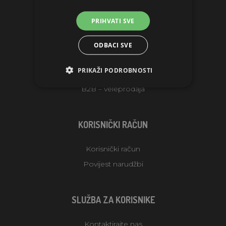
INFORMACIJE
PRIHVATI SVE
O društvu
ODBACI SVE
Uvjeti isporuke prodavatelja
PRIKAŽI PODROBNOSTI
OPĆI UVJETI POSLOVANJA
B2B – veleprodaja
KORISNIČKI RAČUN
Korisnički račun
Povijest narudžbi
SLUŽBA ZA KORISNIKE
Kontaktirajte nas