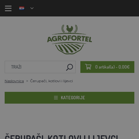
0 artikal(a) - 0,00€
Naslovnica
Čerupači, kotlovi i lijevci
KATEGORIJE
ČERUPAČI, KOTLOVI I LIJEVCI