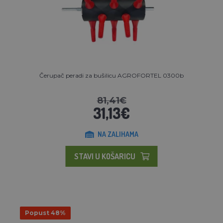
Čerupač peradi za bušilicu AGROFORTEL 0300b
81,41€
31,13€
NA ZALIHAMA
STAVI U KOŠARICU
Popust 48%