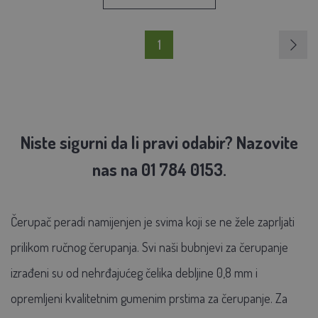
1
Niste sigurni da li pravi odabir? Nazovite
nas na 01 784 0153.
Čerupač peradi
namijenjen je svima koji se ne žele zaprljati
prilikom ručnog čerupanja. Svi naši
bubnjevi za čerupanje
izrađeni su od
nehrđajućeg čelika debljine 0,8 mm
i
opremljeni
kvalitetnim gumenim prstima za čerupanje. Za