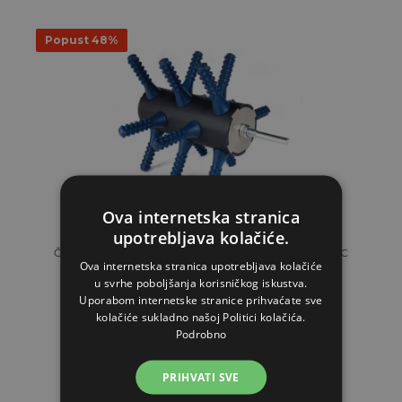
Popust 48%
Ova internetska stranica
upotrebljava kolačiće.
Čupač za veću perad za bušilicu AGROFORTEL 0300 C
Ova internetska stranica upotrebljava kolačiće
u svrhe poboljšanja korisničkog iskustva.
60,02€
Uporabom internetske stranice prihvaćate sve
31,13€
kolačiće sukladno našoj Politici kolačića.
Podrobno
NA ZALIHAMA
PRIHVATI SVE
STAVI U KOŠARICU