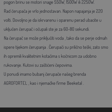
pogon brinu se motori snage 550W, 1500W ili 2250W.
Rad čerupača je vrlo jednostavan. Napon napajanja je
220
volti.
Dovoljno je da iskrvarenu i oparenu perad ubacite u
uključen čerupač
i očupali ste je za 60-80 sekundi.
Na čerupač se može priključiti voda
,
tako da se perje
odmah
ispere
tijekom čerupanja
. Čerupači su prilično teški, zato smo
ih opremili kvalitetnim kotačima s kočnicom za udobno
rukovanje. Kutovi su zaštićeni čepovima.
U ponudi imamo
bubanj čerupače našeg
brenda
AGROFORTEL
, kao i njemačke firme
Beeketal
.