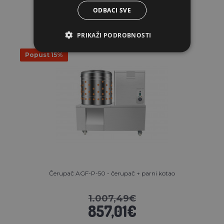
ODBACI SVE
PRIKAŽI PODROBNOSTI
Popust 15%
Čerupač AGF-P-50 - čerupač + parni kotao
1.007,49€
857,01€