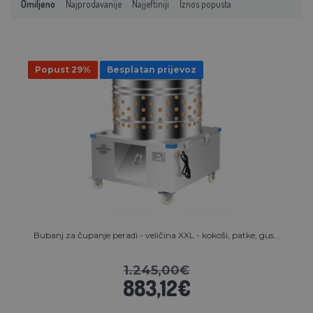
Omiljeno
Najprodavanije
Najjeftiniji
Iznos popusta
Popust 29%
Besplatan prijevoz
Bubanj za čupanje peradi - veličina XXL - kokoši, patke, gus...
1.245,00€
883,12€