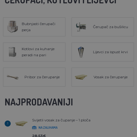
Bubnjasti čerupači
Čerupač za bušilicu
perja
Kotlovi za kuhanje
Lijevci za ispust krvi
peradi na pari
Pribor za čerupanje
Vosak za čerupanje
NAJPRODAVANIJI
Svijetli vosak za čupanje – 1 ploča
1
NA ZALIHAMA
28,53€