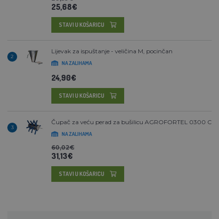
25,68€
STAVI U KOŠARICU
Lijevak za ispuštanje - veličina M, pocinčan
2
NA ZALIHAMA
24,90€
STAVI U KOŠARICU
Čupač za veću perad za bušilicu AGROFORTEL 0300 C
3
NA ZALIHAMA
60,02€
31,13€
STAVI U KOŠARICU