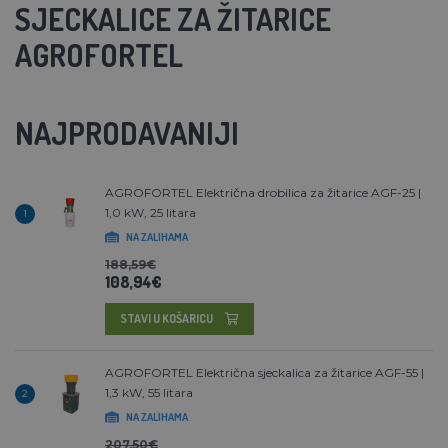
SJECKALICE ZA ŽITARICE
AGROFORTEL
NAJPRODAVANIJI
AGROFORTEL Električna drobilica za žitarice AGF-25 |
1,0 kW, 25 litara
1
NA ZALIHAMA
188,59€
108,94€
STAVI U KOŠARICU
AGROFORTEL Električna sjeckalica za žitarice AGF-55 |
1,3 kW, 55 litara
2
NA ZALIHAMA
207,50€