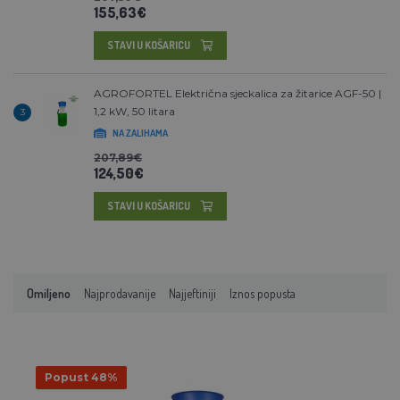
155,63€
STAVI U KOŠARICU
AGROFORTEL Električna sjeckalica za žitarice AGF-50 |
1,2 kW, 50 litara
3
NA ZALIHAMA
207,89€
124,50€
STAVI U KOŠARICU
Omiljeno
Najprodavanije
Najjeftiniji
Iznos popusta
Popust 48%