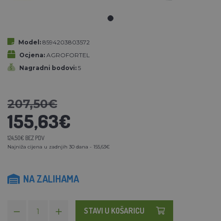
Model:
8594203803572
Ocjena:
AGROFORTEL
Nagradni bodovi:
5
207,50€
155,63€
124,50€ BEZ PDV
Najniža cijena u zadnjih 30 dana - 155,63€
NA ZALIHAMA
STAVI U KOŠARICU