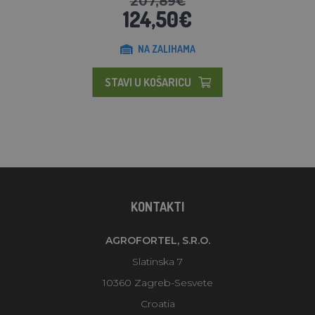
207,89€
124,50€
NA ZALIHAMA
STAVI U KOŠARICU
KONTAKTI
AGROFORTEL, S.R.O.
Slatinska 7
10360 Zagreb-Sesvete
Croatia