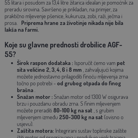
55 litara i posudom za 13,4 litre žitarica idealan je pomoćnik za
preradu sirovina.
Savršeno je prikladan, na primjer, za
praktično mljevenje
pšenice, kukuruza, zobi, raži, ječma i
prosa.
Priprema hrane za životinje nikada nije bila
lakša na farmi.
Koje su glavne prednosti drobilice AGF-
55?
Širok raspon dodataka
:
Isporučit ćemo vam
pet
sita veličine 2, 3, 4, 6 i 8 mm
,
zahvaljujući kojima
možete jednostavno prilagoditi finoću mljevenja zrna
točno po potrebi -
od grubog otpada do finog
brašna
.
Snažan motor
:
Snažan motor od 1300 W osigurava
brzu i pouzdanu obradu zrna. S finim mljevenjem
možete preraditi
80-100
kg na sat
, s grubim
mljevenjem između
250-300 kg na sat
(ovisno o
usjevu).
Zaštita motora:
Integrirani sustav toplinske zaštite
štiti motor od pregrijavanja i produljuje vijek trajanja