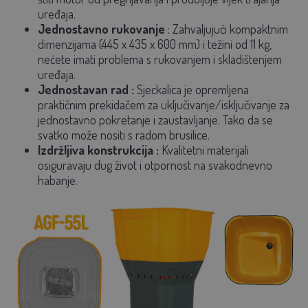
uređaja.
Jednostavno rukovanje
:
Zahvaljujući kompaktnim
dimenzijama (445 x 435 x 600 mm) i težini od 11 kg,
nećete imati problema s rukovanjem i skladištenjem
uređaja.
Jednostavan rad
:
Sjeckalica je opremljena
praktičnim prekidačem za uključivanje/isključivanje za
jednostavno pokretanje i zaustavljanje. Tako da se
svatko može nositi s radom brusilice.
Izdržljiva konstrukcija
:
Kvalitetni materijali
osiguravaju dug život i otpornost na svakodnevno
habanje.