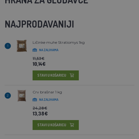
NAJPRODAVANIJI
Ličinke muhe Stratiomys 1kg
1
NA ZALIHAMA
11,53€
10,14€
STAVI U KOŠARICU
Crv brašnar 1 kg
2
NA ZALIHAMA
24,28€
13,38€
STAVI U KOŠARICU