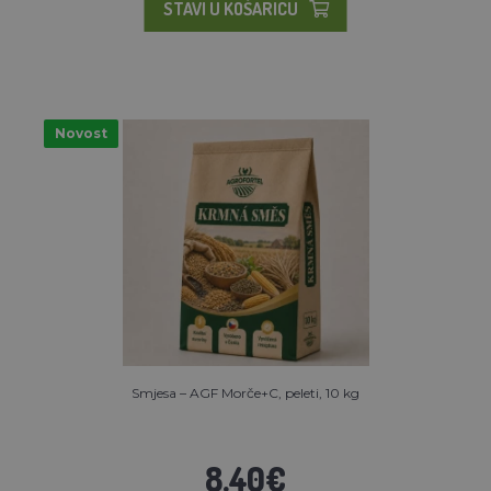
STAVI U KOŠARICU
Novost
Smjesa – AGF Morče+C, peleti, 10 kg
8,40€