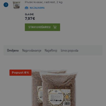
Pivski kvasac, rastresit, 2 kg
3
NA ZALIHAMA
9,49€
7,97€
STAVI U KOŠARICU
Omiljeno
Najprodavanije
Najjeftiniji
Iznos popusta
Popust 8%