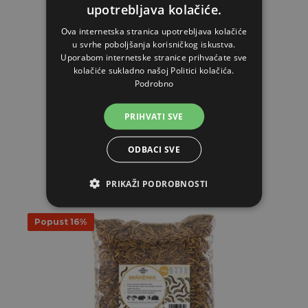
upotrebljava kolačiće.
Ova internetska stranica upotrebljava kolačiće
Ličinke muhe Stratiomys 10 kg
u svrhe poboljšanja korisničkog iskustva.
Uporabom internetske stranice prihvaćate sve
101,68€
kolačiće sukladno našoj Politici kolačića.
83,00€
Podrobno
NA ZALIHAMA
PRIHVATI SVE
STAVI U KOŠARICU
ODBACI SVE
PRIKAŽI PODROBNOSTI
Popust 16%