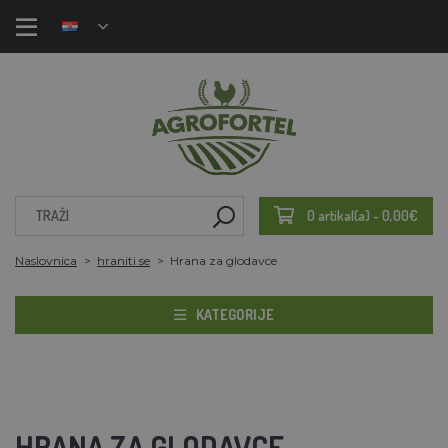
0 artikal(a) - 0,00€
Naslovnica
hraniti se
Hrana za glodavce
KATEGORIJE
HRANA ZA GLODAVCE