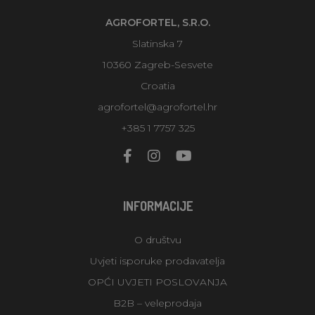
AGROFORTEL, S.R.O.
Slatinska 7
10360 Zagreb-Sesvete
Croatia
agrofortel@agrofortel.hr
+385 1 7757 325
INFORMACIJE
O društvu
Uvjeti isporuke prodavatelja
OPĆI UVJETI POSLOVANJA
B2B – veleprodaja