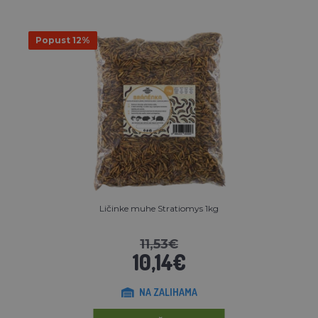
Popust 12%
Ličinke muhe Stratiomys 1kg
11,53€
10,14€
NA ZALIHAMA