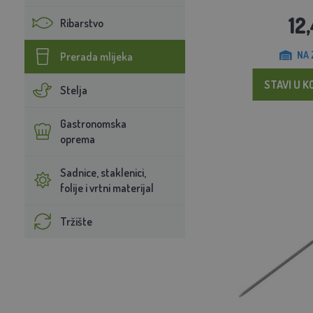
12
Ribarstvo
NA 
Prerada mlijeka
STAVI U K
Stelja
Gastronomska
oprema
Sadnice, staklenici,
folije i vrtni materijal
Tržište