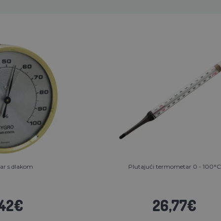
ar s dlakom
Plutajući termometar 0 - 100°C
,42€
26,77€