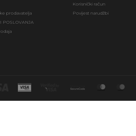
Korisnički račun
uke prodavatelja
Povijest narudžbi
TI POSLOVANJA
rodaja