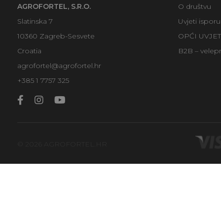
AGROFORTEL, S.R.O.
O društvu
Slatinska 7
Uvjeti ispor
10360 Zagreb-Sesvete
OPĆI UVJE
Croatia
B2B – velep
agrofortel@agrofortel.hr
+385 1 7757 325
© 2026 AGROFORTEL.HR