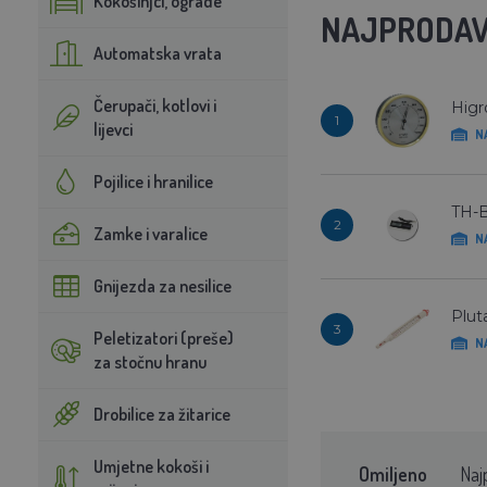
Kokošinjci, ograde
NAJPRODAV
Automatska vrata
Čerupači, kotlovi i
Higr
1
lijevci
N
Pojilice i hranilice
TH-B
2
Zamke i varalice
N
Gnijezda za nesilice
Plut
3
Peletizatori (preše)
N
za stočnu hranu
Drobilice za žitarice
Umjetne kokoši i
Omiljeno
Naj