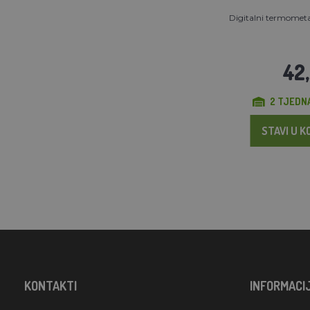
Digitalni termometa
42
2 TJEDN
STAVI U K
KONTAKTI
INFORMACI