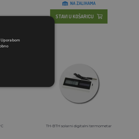
NA ZALIHAMA
STAVI U KOŠARICU
a. Uporabom
obno
°C
TH-BTH solarni digitalni termometar