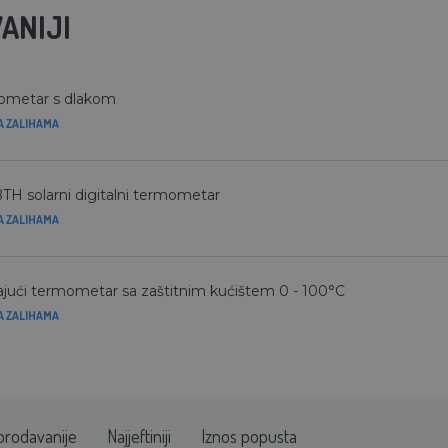
ANIJI
ometar s dlakom
A ZALIHAMA
TH solarni digitalni termometar
A ZALIHAMA
ajući termometar sa zaštitnim kućištem 0 - 100°C
A ZALIHAMA
prodavanije
Najjeftiniji
Iznos popusta