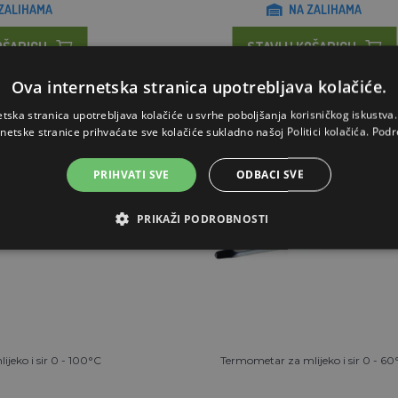
ZALIHAMA
NA ZALIHAMA
OŠARICU
STAVI U KOŠARICU
Ova internetska stranica upotrebljava kolačiće.
etska stranica upotrebljava kolačiće u svrhe poboljšanja korisničkog iskustv
rnetske stranice prihvaćate sve kolačiće sukladno našoj Politici kolačića.
Podr
PRIHVATI SVE
ODBACI SVE
PRIKAŽI PODROBNOSTI
jeko i sir 0 - 100°C
Termometar za mlijeko i sir 0 - 60