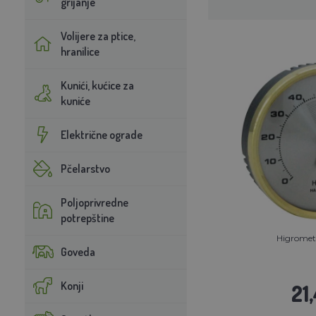
grijanje
Volijere za ptice,
hranilice
Kunići, kućice za
kuniće
Električne ograde
Pčelarstvo
Poljoprivredne
potrepštine
Higromet
Goveda
Konji
21