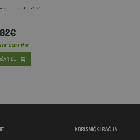
r za mlijeko do -50 °C
,02€
A OD NARUDŽBE
OŠARICU
JE
KORISNIČKI RAČUN