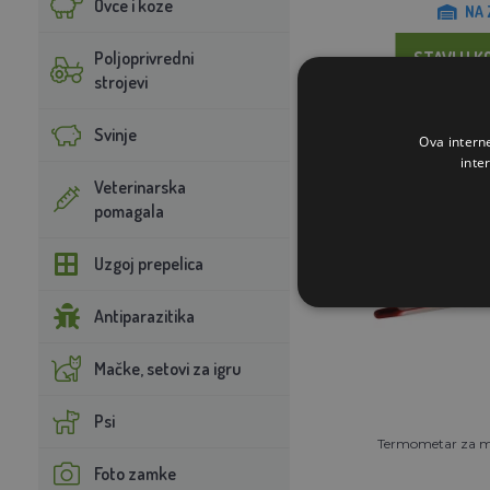
Ovce i koze
NA 
Poljoprivredni
STAVI U K
strojevi
Svinje
Ova intern
inte
Veterinarska
pomagala
Uzgoj prepelica
Antiparazitika
Mačke, setovi za igru
Psi
Termometar za mli
Foto zamke