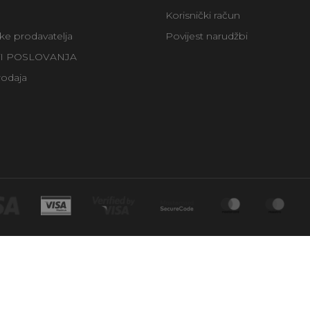
Korisnički račun
uke prodavatelja
Povijest narudžbi
TI POSLOVANJA
rodaja