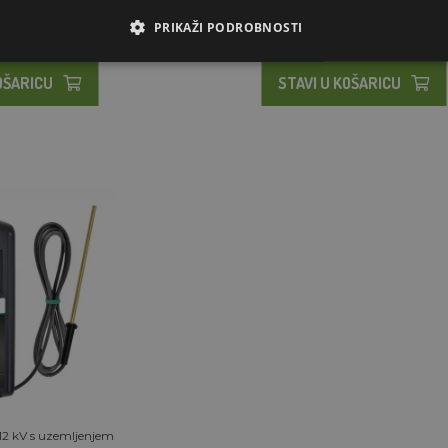
PRIKAŽI PODROBNOSTI
NA ZALIHAMA
ZALIHAMA
OŠARICU
STAVI U KOŠARICU
i 12 kV s uzemljenjem