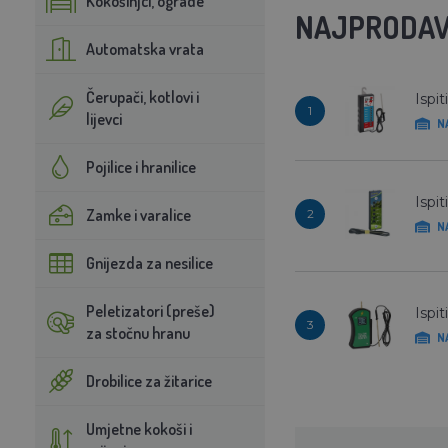
Kokošinjci, ograde
NAJPRODAV
Automatska vrata
Čerupači, kotlovi i
Ispi
1
lijevci
N
Pojilice i hranilice
Ispi
Zamke i varalice
2
N
Gnijezda za nesilice
Peletizatori (preše)
Ispi
3
za stočnu hranu
N
Drobilice za žitarice
Umjetne kokoši i