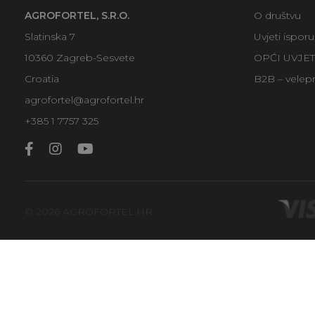
AGROFORTEL, S.R.O.
O društvu
Slatinska 7
Uvjeti ispor
10360 Zagreb-Sesvete
OPĆI UVJE
Croatia
B2B – velep
agrofortel@agrofortel.hr
+385 1 7757 325
© 2026 AGROFORTEL.HR