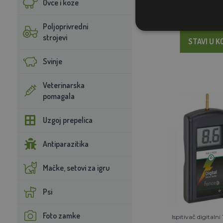
Ovce i koze
NA 
Poljoprivredni
strojevi
STAVI U K
Svinje
Veterinarska
pomagala
Uzgoj prepelica
Antiparazitika
Mačke, setovi za igru
Psi
Foto zamke
Ispitivač digitaln