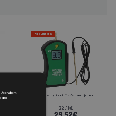
Popust 8%
a. Uporabom
 dioda
Ispitivač digitalni 10 kV s uzemljenjem
obno
32,11€
29,52€