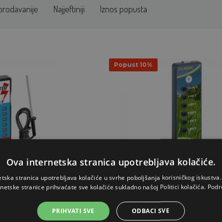
prodavanije
Najjeftiniji
Iznos popusta
Popust 10%
Ova internetska stranica upotrebljava kolačiće.
etska stranica upotrebljava kolačiće u svrhe poboljšanja korisničkog iskustv
12 kV s uzemljenjem
Ispitivač dioda za električne ograde, 6
rnetske stranice prihvaćate sve kolačiće sukladno našoj Politici kolačića.
Podr
11,57€
PRIHVATI SVE
ODBACI SVE
10,38€
,68€