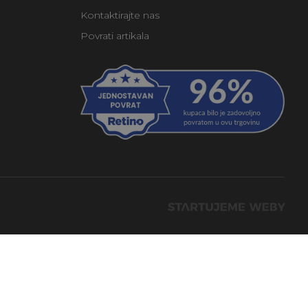
Kontaktirajte nas
Povrati artikala