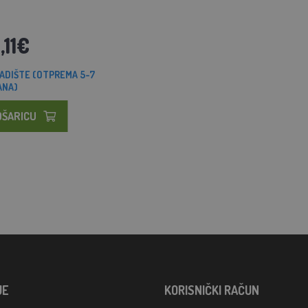
,11€
ADIŠTE (OTPREMA 5-7
ANA)
OŠARICU
JE
KORISNIČKI RAČUN