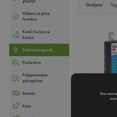
grijanje
Omiljeno
Naj
Volijere za ptice,
hranilice
Kunići, kućice za
kuniće
Električne ograde
Pčelarstvo
Poljoprivredne
potrepštine
Goveda
Ova intern
Ispitivač dioda 
inte
Konji
10