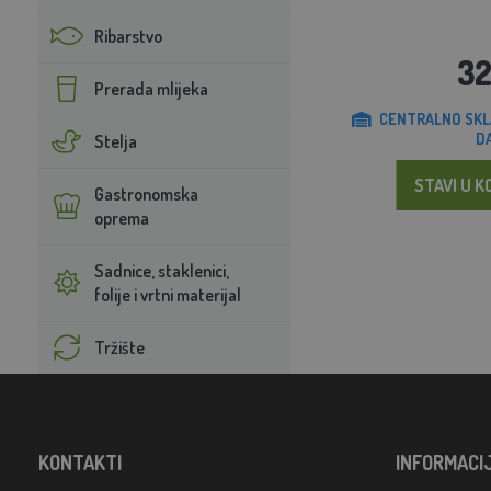
Ribarstvo
32
Prerada mlijeka
CENTRALNO SKL
D
Stelja
STAVI U K
Gastronomska
oprema
Sadnice, staklenici,
folije i vrtni materijal
Tržište
KONTAKTI
INFORMACI