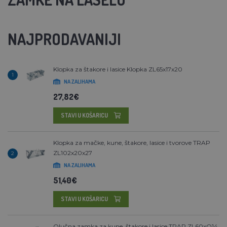
NAJPRODAVANIJI
Klopka za štakore i lasice Klopka ZL65x17x20
1
NA ZALIHAMA
27,82€
STAVI U KOŠARICU
Klopka za mačke, kune, štakore, lasice i tvorove TRAP
ZL102x20x27
2
NA ZALIHAMA
51,40€
STAVI U KOŠARICU
Olučna zamka za kune, štakore i lasice TRAP ZL60xO14