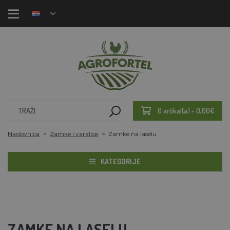
0 artikal(a) - 0,00€
Naslovnica
Zamke i varalice
Zamke na laselu
KATEGORIJE
ZAMKE NA LASELU