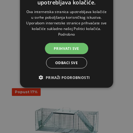
upotrebljava kolačiće.
Klopka za kune, štakore i lasice TRAP ZL82x17x20
Ova internetska stranica upotrebljava kolačiće
u svrhe poboljšanja korisničkog iskustva.
Uporabom internetske stranice prihvaćate sve
kolačiće sukladno našoj Politici kolačića.
36,40€
Podrobno
TRENUTNO NEMAMO NA SKLADIŠTU
PRIHVATI SVE
STAVI U KOŠARICU
ODBACI SVE
PRIKAŽI PODROBNOSTI
Popust 17%