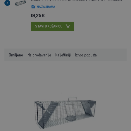
3
NA ZALIHAMA
19,25€
STAVI U KOŠARICU
Omiljeno
Najprodavanije
Najjeftiniji
Iznos popusta