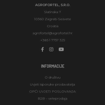
AGROFORTEL, S.R.O.
Slatinska 7
10360 Zagreb-Sesvete
Croatia
agrofortel@agrofortel.hr
+385 1 7757 325
INFORMACIJE
O društvu
Uvjeti isporuke prodavatelja
OPĆI UVJETI POSLOVANJA
B2B – veleprodaja