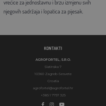
vrećice za jednostavnu i brzu izmjenu svih
njegovih sadržaja i lopatica za pijesak.
KONTAKTI
AGROFORTEL, S.R.O.
Slatinska 7
10360 Zagreb-Sesvete
Croatia
agrofortel@agrofortel.hr
+385 1 7757 325