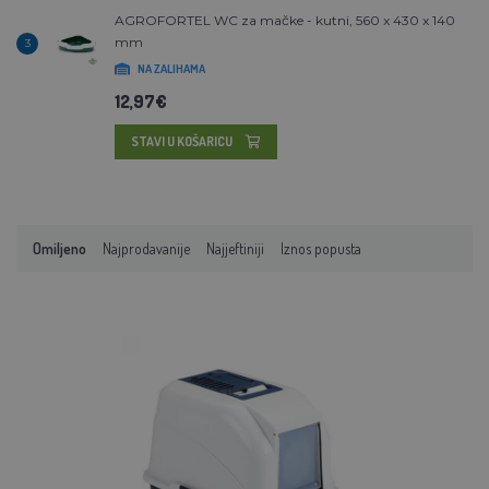
AGROFORTEL WC za mačke - kutni, 560 x 430 x 140
mm
3
NA ZALIHAMA
12,97€
STAVI U KOŠARICU
Omiljeno
Najprodavanije
Najjeftiniji
Iznos popusta