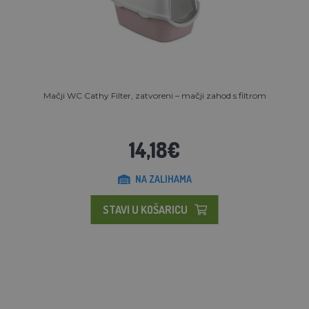
Mačji WC Cathy Filter, zatvoreni – mačji zahod s filtrom
14,18€
NA ZALIHAMA
STAVI U KOŠARICU