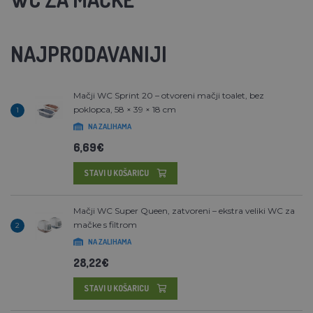
NAJPRODAVANIJI
Mačji WC Sprint 20 – otvoreni mačji toalet, bez
poklopca, 58 × 39 × 18 cm
1
NA ZALIHAMA
6,69€
STAVI U KOŠARICU
Mačji WC Super Queen, zatvoreni – ekstra veliki WC za
mačke s filtrom
2
NA ZALIHAMA
28,22€
STAVI U KOŠARICU