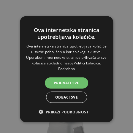
Mačji WC Cathy Comfort, zatvoreni, 58 × 45 × 48 cm
Ova internetska stranica
upotrebljava kolačiće.
Od 17,29€
Ova internetska stranica upotrebljava kolačiće
u svrhe poboljšanja korisničkog iskustva.
NA ZALIHAMA
Uporabom internetske stranice prihvaćate sve
kolačiće sukladno našoj Politici kolačića.
Podrobno
STAVI U KOŠARICU
PRIHVATI SVE
ODBACI SVE
PRIKAŽI PODROBNOSTI