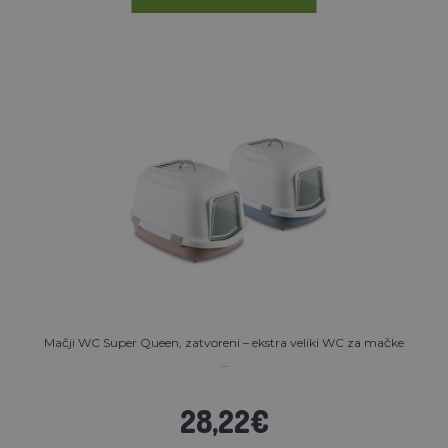
Mačji WC Super Queen, zatvoreni – ekstra veliki WC za mačke
...
28,22€