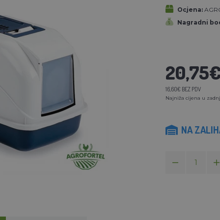
Ocjena:
AGRO
Nagradni bod
20,75
16,60€ BEZ PDV
Najniža cijena u zadnj
NA ZALI