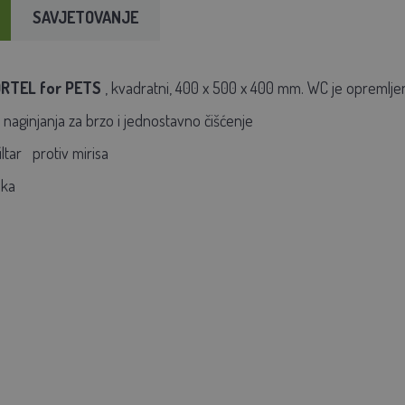
SAVJETOVANJE
ORTEL
for PETS
, kvadratni, 400 x 500 x 400 mm. WC je opremljen
naginjanja
za brzo i jednostavno čišćenje
iltar
protiv
mirisa
ika