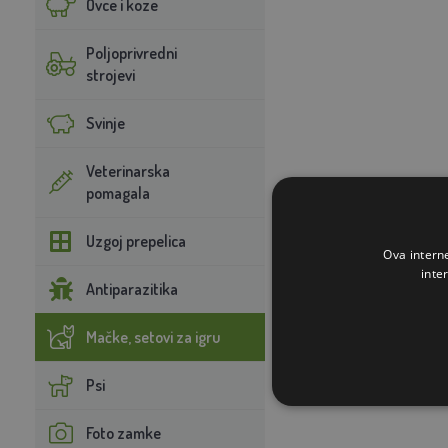
Ovce i koze
Poljoprivredni
strojevi
Svinje
Veterinarska
pomagala
Uzgoj prepelica
Ova intern
inte
Antiparazitika
Mačke, setovi za igru
Psi
Foto zamke