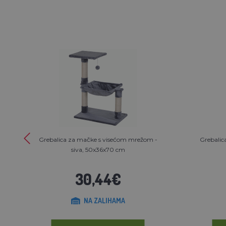
Grebalica za mačke s visećom mrežom -
Grebalic
siva, 50x36x70 cm
30,44€
NA ZALIHAMA