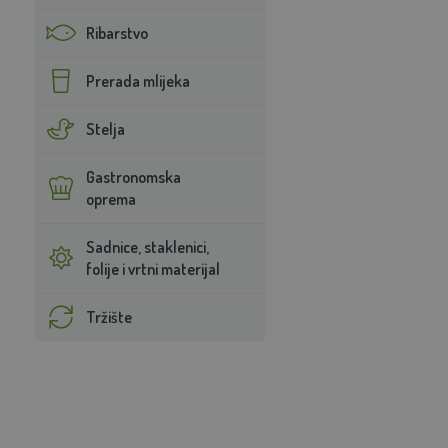
Ribarstvo
Prerada mlijeka
Stelja
Gastronomska
oprema
Sadnice, staklenici,
folije i vrtni materijal
Tržište