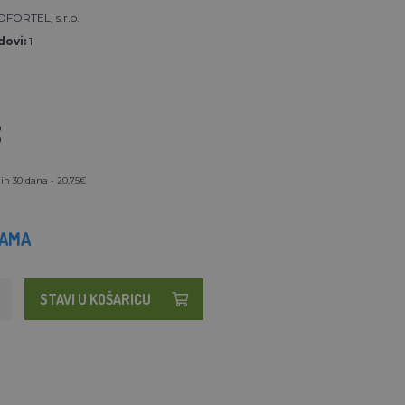
FORTEL, s.r.o.
ovi:
1
€
ih 30 dana - 20,75€
HAMA
STAVI U KOŠARICU