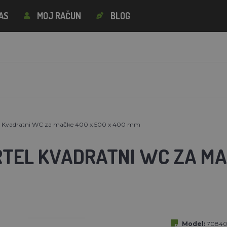
AS
MOJ RAČUN
BLOG
vadratni WC za mačke 400 x 500 x 400 mm
TEL KVADRATNI WC ZA MAČ
Model:
7084