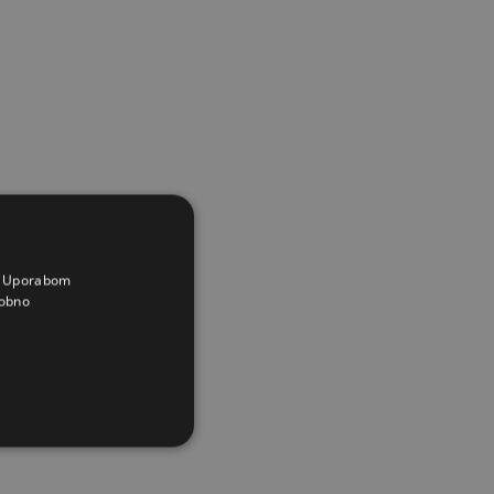
a. Uporabom
obno