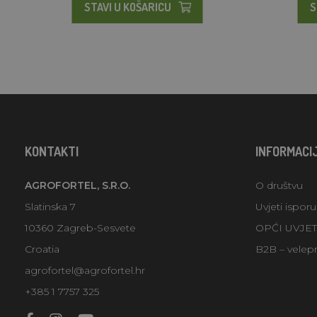
STAVI U KOŠARICU
S
KONTAKTI
INFORMACI
AGROFORTEL, S.R.O.
O društvu
Slatinska 7
Uvjeti ispor
10360 Zagreb-Sesvete
OPĆI UVJE
Croatia
B2B – velep
agrofortel@agrofortel.hr
+385 1 7757 325