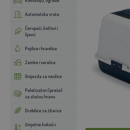
Kokošinjci, ograde
Automatska vrata
Čerupači, kotlovi i
lijevci
Pojilice i hranilice
Zamke i varalice
Gnijezda za nesilice
Peletizatori (preše)
za stočnu hranu
Drobilice za žitarice
Umjetne kokoši i