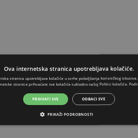
Ova internetska stranica upotrebljava kolačiće.
etska stranica upotrebljava kolačiće u svrhe poboljšanja korisničkog iskustv
rnetske stranice prihvaćate sve kolačiće sukladno našoj Politici kolačića.
Podr
PRIHVATI SVE
ODBACI SVE
PRIKAŽI PODROBNOSTI