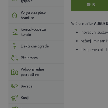
grijanje
OPIS
Volijere za ptice,
hranilice
WC za mačke
AGROF
Kunići, kućice za
inovativni
sustav
kuniće
režanj i
mirisan
f
Električne ograde
lako periva plast
Pčelarstvo
Poljoprivredne
potrepštine
Goveda
Konji