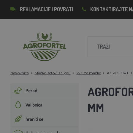
REKLAMACIJE I POVRATI
KONTAKTIRAJTE N
Naslovnica
Mačke, setovi za igru
WC za mačke
AGROFORTEL K
AGROFOR
Perad
MM
Valionica
hraniti se