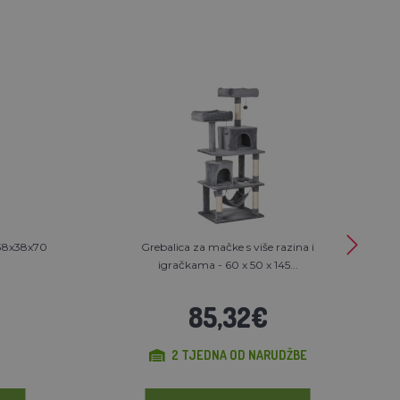
 38x38x70
Grebalica za mačke s više razina i
igračkama - 60 x 50 x 145...
85,32€
2 TJEDNA OD NARUDŽBE