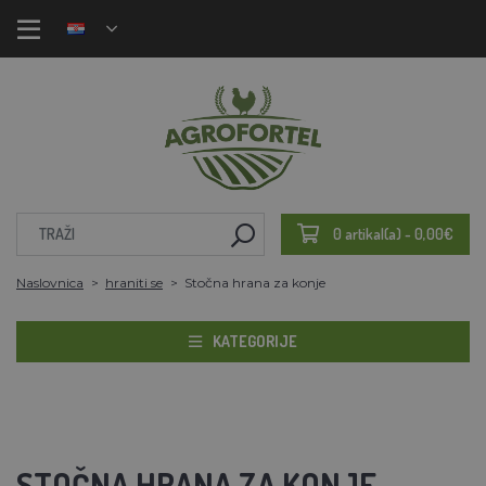
0 artikal(a) - 0,00€
Naslovnica
hraniti se
Stočna hrana za konje
KATEGORIJE
STOČNA HRANA ZA KONJE