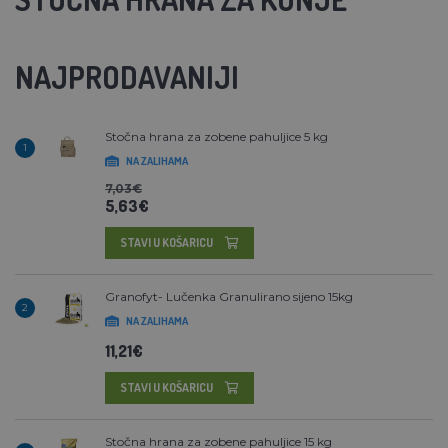
NAJPRODAVANIJI
Stočna hrana za zobene pahuljice 5 kg
1
NA ZALIHAMA
7,03€
5,63€
STAVI U KOŠARICU
Granofyt- Lučenka Granulirano sijeno 15kg
2
NA ZALIHAMA
11,21€
STAVI U KOŠARICU
Stočna hrana za zobene pahuljice 15 kg