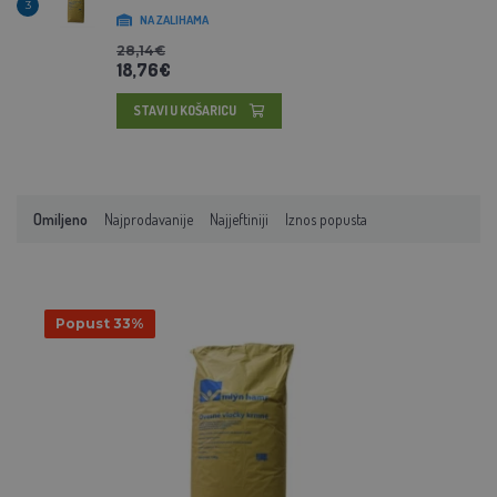
3
NA ZALIHAMA
28,14€
18,76€
STAVI U KOŠARICU
Omiljeno
Najprodavanije
Najjeftiniji
Iznos popusta
Popust 33%