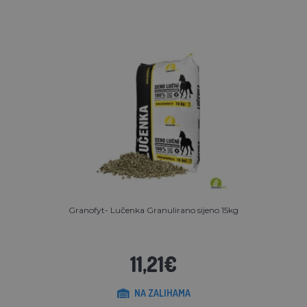
Granofyt- Lučenka Granulirano sijeno 15kg
11,21€
NA ZALIHAMA