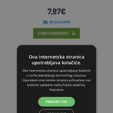
7,97€
NA ZALIHAMA
STAVI U KOŠARICU
Ova internetska stranica
upotrebljava kolačiće.
Ova internetska stranica upotrebljava kolačiće
u svrhe poboljšanja korisničkog iskustva.
Uporabom internetske stranice prihvaćate sve
kolačiće sukladno našoj Politici kolačića.
Podrobno
PRIHVATI SVE