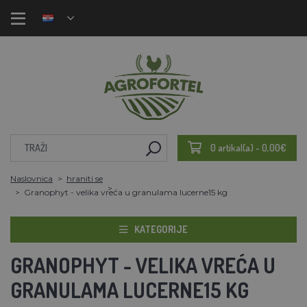
0 artikal(a) - 0,00€
Naslovnica
hraniti se
Granophyt - velika vreća u granulama lucerne15 kg
KATEGORIJE
GRANOPHYT - VELIKA VREĆA U
GRANULAMA LUCERNE15 KG