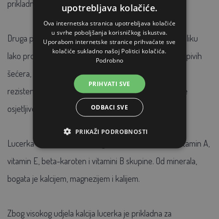
prikladno za većinu kategorija konja.
upotrebljava kolačiće.
Ova internetska stranica upotrebljava kolačiće
u svrhe poboljšanja korisničkog iskustva.
Druga prednost lucerke je dodatni izvor energije u obliku
Uporabom internetske stranice prihvaćate sve
kolačiće sukladno našoj Politici kolačića.
lako probavljivih vlakana. Zbog niskog sadržaja lako topivih
Podrobno
šećera, pogodna je za konje koji pate od inzulinske
PRIHVATI SVE
rezistencije, ekvinog metaboličkog sindroma i za konje
ODBACI SVE
osjetljive na škrob.
PRIKAŽI PODROBNOSTI
Lucerka također sadrži mnogo vitamina kao što su vitamin A,
vitamin E, beta-karoten i vitamini B skupine. Od minerala,
bogata je kalcijem, magnezijem i kalijem.
Zbog visokog udjela kalcija lucerka je prikladna za