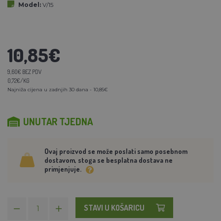
Model:
V/15
10,85€
9,60€ BEZ PDV
0,72€/KG
Najniža cijena u zadnjih 30 dana - 10,85€
UNUTAR TJEDNA
Ovaj proizvod se može poslati samo posebnom
dostavom, stoga se besplatna dostava ne
primjenjuje.
STAVI U KOŠARICU