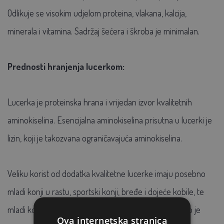
Odlikuje se visokim udjelom proteina, vlakana, kalcija,
minerala i vitamina. Sadržaj šećera i škroba je minimalan.
Prednosti hranjenja lucerkom:
Lucerka je proteinska hrana i vrijedan izvor kvalitetnih
aminokiselina. Esencijalna aminokiselina prisutna u lucerki je
lizin, koji je takozvana ograničavajuća aminokiselina.
Veliku korist od dodatka kvalitetne lucerke imaju posebno
mladi konji u rastu, sportski konji, bređe i dojeće kobile, te
mladi konji na početku treninga. Međutim, ovo hranivo je
Ova internetska stranica