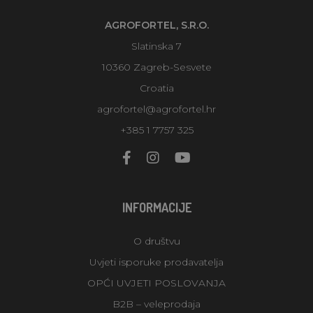
AGROFORTEL, S.R.O.
Slatinska 7
10360 Zagreb-Sesvete
Croatia
agrofortel@agrofortel.hr
+385 1 7757 325
INFORMACIJE
O društvu
Uvjeti isporuke prodavatelja
OPĆI UVJETI POSLOVANJA
B2B – veleprodaja