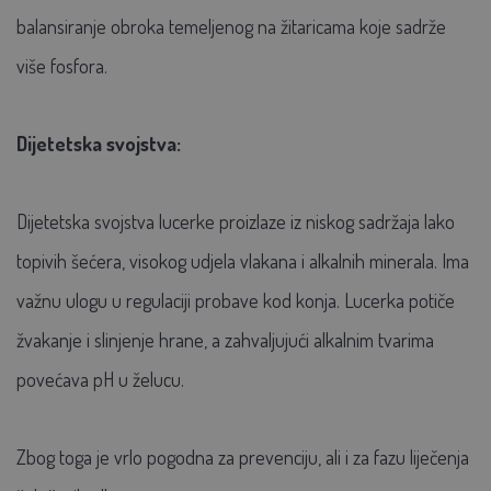
balansiranje obroka temeljenog na žitaricama koje sadrže
više fosfora.
Dijetetska svojstva:
Dijetetska svojstva lucerke proizlaze iz niskog sadržaja lako
topivih šećera, visokog udjela vlakana i alkalnih minerala. Ima
važnu ulogu u regulaciji probave kod konja. Lucerka potiče
žvakanje i slinjenje hrane, a zahvaljujući alkalnim tvarima
povećava pH u želucu.
Zbog toga je vrlo pogodna za prevenciju, ali i za fazu liječenja