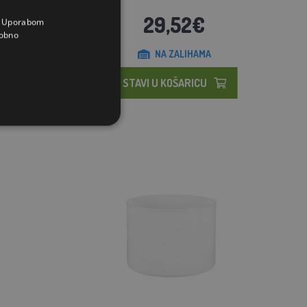
29,52€
a. Uporabom
obno
NA ZALIHAMA
STAVI U KOŠARICU