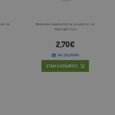
ir i sir
Košarasta ocjedna forma za svježi sir i sir
115x90x80 mm
2,70€
NA ZALIHAMA
STAVI U KOŠARICU