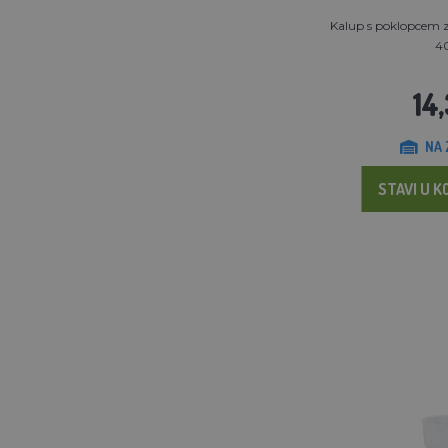
Kalup s poklopcem
4
14
NA 
STAVI U K