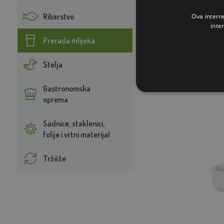
4,
Ribarstvo
Ova intern
inte
NA 
Prerada mlijeka
STAVI U K
Stelja
Gastronomska
oprema
Sadnice, staklenici,
folije i vrtni materijal
Tržište