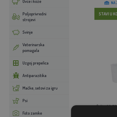
Ovce i koze
NA 
Poljoprivredni
STAVI U K
strojevi
Svinje
Veterinarska
pomagala
Uzgoj prepelica
Antiparazitika
Mačke, setovi za igru
Psi
Čašica 90x70
Foto zamke