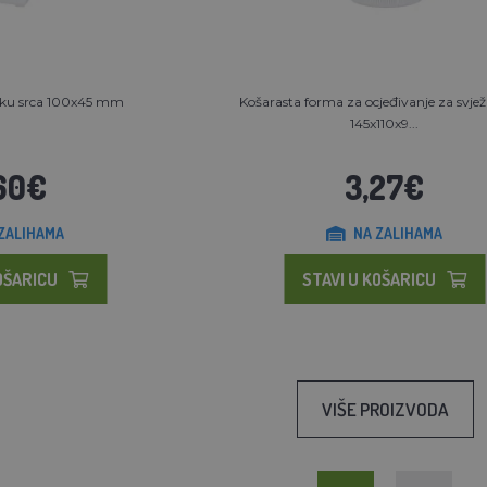
liku srca 100x45 mm
Košarasta forma za ocjeđivanje za svježi s
145x110x9...
60€
3,27€
ZALIHAMA
NA ZALIHAMA
OŠARICU
STAVI U KOŠARICU
VIŠE PROIZVODA