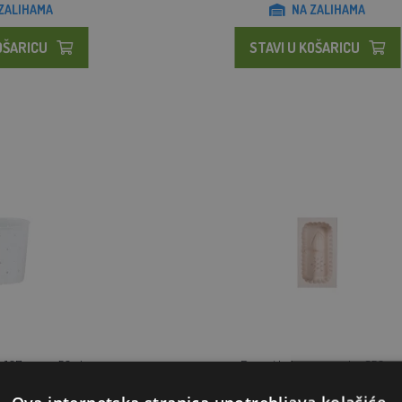
ZALIHAMA
NA ZALIHAMA
OŠARICU
STAVI U KOŠARICU
x107 mm - 50 cl
Drveni kalup za maslac 250 g