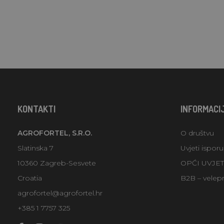
KONTAKTI
INFORMACI
AGROFORTEL, S.R.O.
O društvu
Slatinska 7
Uvjeti ispor
10360 Zagreb-Sesvete
OPĆI UVJE
Croatia
B2B – velep
agrofortel@agrofortel.hr
+385 1 7757 325