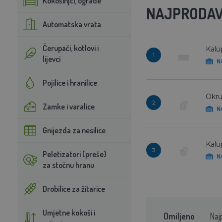
Kokošinjci, ograde
NAJPRODAV
Automatska vrata
Čerupači, kotlovi i
Kalu
1
lijevci
N
Pojilice i hranilice
Okru
2
Zamke i varalice
N
Gnijezda za nesilice
Kalu
3
Peletizatori (preše)
N
za stočnu hranu
Drobilice za žitarice
Umjetne kokoši i
Omiljeno
Naj