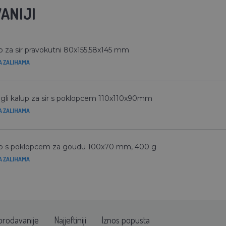
ANIJI
p za sir pravokutni 80x155,58x145 mm
A ZALIHAMA
gli kalup za sir s poklopcem 110x110x90mm
A ZALIHAMA
p s poklopcem za goudu 100x70 mm, 400 g
A ZALIHAMA
prodavanije
Najjeftiniji
Iznos popusta