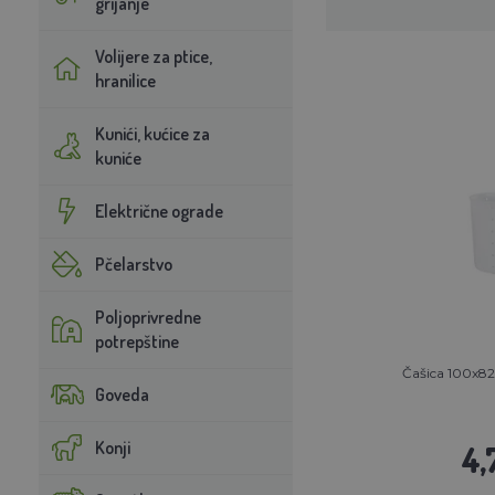
grijanje
Volijere za ptice,
hranilice
Kunići, kućice za
kuniće
Električne ograde
Pčelarstvo
Poljoprivredne
potrepštine
Čašica 100x82
Goveda
Konji
4,