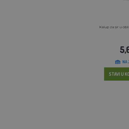
Kalup za sir u ob
5,
NA 
STAVI U K