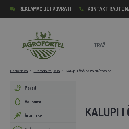
REKLAMACIJE I POVRATI
KONTAKTIRAJTE N
Naslovnica
Prerada mlijeka
Kalupi i čašice za sir/maslac
Perad
Valionica
KALUPI I
hraniti se