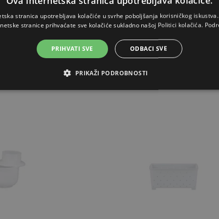
Ova internetska stranica upotrebljava kolačiće.
05€
26,40€
etska stranica upotrebljava kolačiće u svrhe poboljšanja korisničkog iskustv
rnetske stranice prihvaćate sve kolačiće sukladno našoj Politici kolačića.
Podr
ZALIHAMA
NA ZALIHAMA
PRIHVATI SVE
ODBACI SVE
OŠARICU
STAVI U KOŠARICU
PRIKAŽI PODROBNOSTI