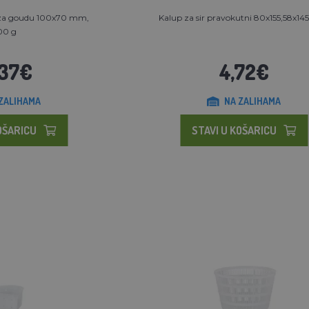
 za goudu 100x70 mm,
Kalup za sir pravokutni 80x155,58x1
00 g
,37€
4,72€
ZALIHAMA
NA ZALIHAMA
OŠARICU
STAVI U KOŠARICU