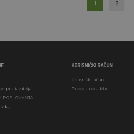
1
2
JE
KORISNIČKI RAČUN
Korisnički račun
uke prodavatelja
Povijest narudžbi
TI POSLOVANJA
rodaja