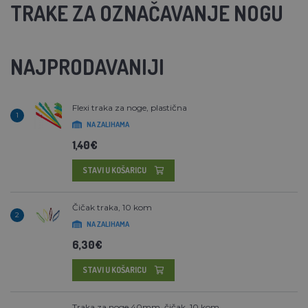
TRAKE ZA OZNAČAVANJE NOGU
NAJPRODAVANIJI
Flexi traka za noge, plastična
1
NA ZALIHAMA
1,40€
STAVI U KOŠARICU
Čičak traka, 10 kom
2
NA ZALIHAMA
6,30€
STAVI U KOŠARICU
Traka za noge 40mm, čičak, 10 kom