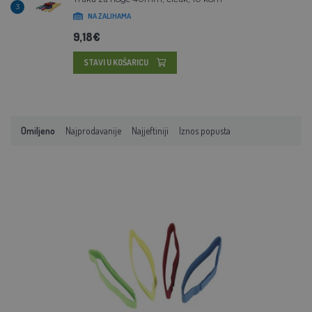
3
NA ZALIHAMA
9,18€
STAVI U KOŠARICU
Omiljeno
Najprodavanije
Najjeftiniji
Iznos popusta