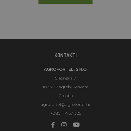
KONTAKTI
AGROFORTEL, S.R.O.
Slatinska 7
10360 Zagreb-Sesvete
Croatia
agrofortel@agrofortel.hr
+385 1 7757 325