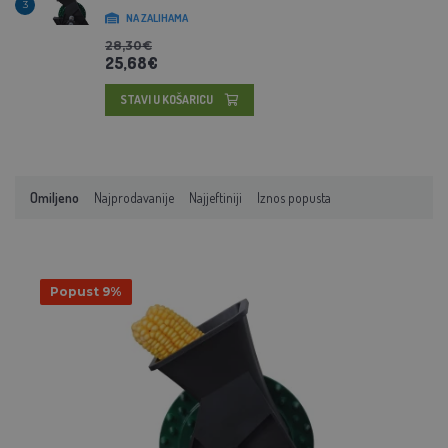
3
NA ZALIHAMA
28,30€
25,68€
STAVI U KOŠARICU
Omiljeno
Najprodavanije
Najjeftiniji
Iznos popusta
Popust 9%