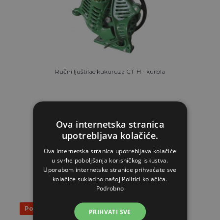
Ručni ljuštilac kukuruza CT-H - kurbla
32,16€
Ova internetska stranica
NA ZALIHAMA
upotrebljava kolačiće.
Ova internetska stranica upotrebljava kolačiće
STAVI U KOŠARICU
u svrhe poboljšanja korisničkog iskustva.
Uporabom internetske stranice prihvaćate sve
kolačiće sukladno našoj Politici kolačića.
Podrobno
Popust 28%
PRIHVATI SVE