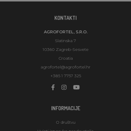
KONTAKTI
AGROFORTEL, S.R.O.
Slatinska 7
10360 Zagreb-Sesvete
Croatia
agrofortel@agrofortel.hr
+385 1 7757 325
INFORMACIJE
O društvu
Uvjeti isporuke prodavatelja