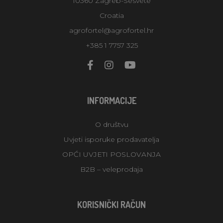
10360 Zagreb-Sesvete
Croatia
agrofortel@agrofortel.hr
+385 1 7757 325
INFORMACIJE
O društvu
Uvjeti isporuke prodavatelja
OPĆI UVJETI POSLOVANJA
B2B – veleprodaja
KORISNIČKI RAČUN