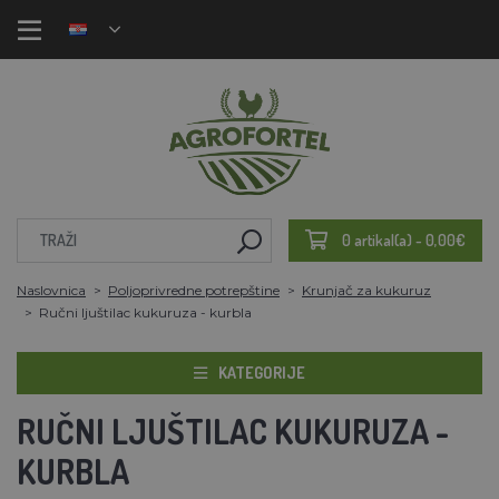
0 artikal(a) - 0,00€
Naslovnica
Poljoprivredne potrepštine
Krunjač za kukuruz
Ručni ljuštilac kukuruza - kurbla
KATEGORIJE
RUČNI LJUŠTILAC KUKURUZA -
KURBLA