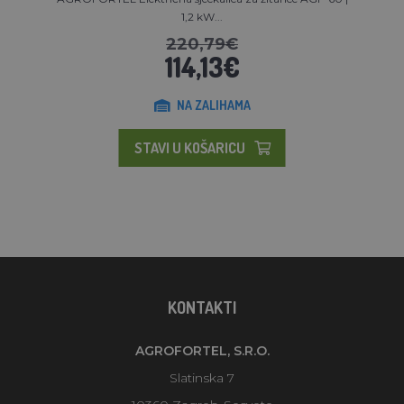
1,2 kW...
220,79€
114,13€
NA ZALIHAMA
STAVI U KOŠARICU
KONTAKTI
AGROFORTEL, S.R.O.
Slatinska 7