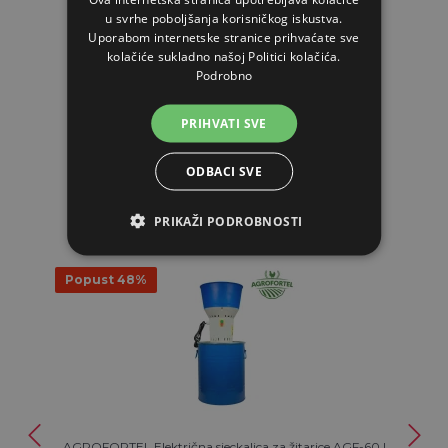
u svrhe poboljšanja korisničkog iskustva.
Uporabom internetske stranice prihvaćate sve
kolačiće sukladno našoj Politici kolačića.
Podrobno
PRIHVATI SVE
POVEZANI ARTIKLI
ODBACI SVE
PRIKAŽI PODROBNOSTI
Popust 48%
AGROFORTEL Električna sjeckalica za žitarice AGF-60 |