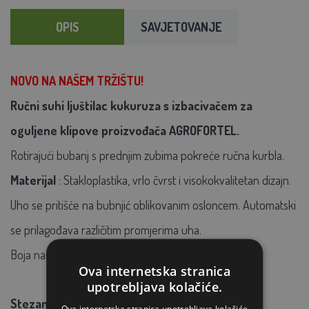
OPIS
SAVJETOVANJE
NOVO NA NAŠEM TRŽIŠTU!
Ručni suhi ljuštilac kukuruza s izbacivačem za
oguljene klipove proizvođača AGROFORTEL.
Rotirajući bubanj s prednjim zubima pokreće ručna kurbla.
Materijal
: Stakloplastika, vrlo čvrst i visokokvalitetan dizajn.
Uho se pritišće na bubnjić oblikovanim osloncem.
Automatski
se prilagođava različitim promjerima uha.
Boja nasumično.
Ova internetska stranica
upotrebljava kolačiće.
Stezanje na kutiji gdje padaju oguljena zrna.
Ova internetska stranica upotrebljava kolačiće