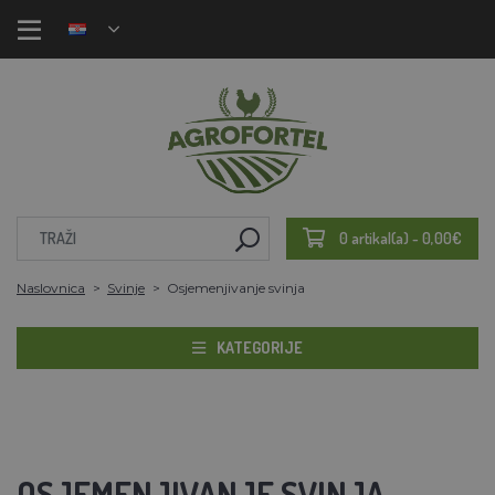
0 artikal(a) - 0,00€
Naslovnica
Svinje
Osjemenjivanje svinja
KATEGORIJE
OSJEMENJIVANJE SVINJA