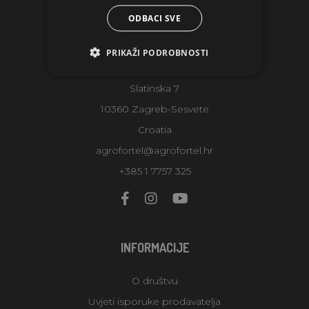
ODBACI SVE
KONTAKTI
PRIKAŽI PODROBNOSTI
AGROFORTEL, S.R.O.
Slatinska 7
10360 Zagreb-Sesvete
Croatia
agrofortel@agrofortel.hr
+385 1 7757 325
INFORMACIJE
O društvu
Uvjeti isporuke prodavatelja