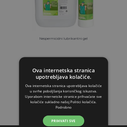
Nespermicidni lubrikantni gel
Od 6,53€
Ova internetska stranica
NA ZALIHAMA
upotrebljava kolačiće.
STAVI U KOŠARICU
Ova internetska stranica upotrebljava kolačiće
u svrhe poboljšanja korisničkog iskustva.
Uporabom internetske stranice prihvaćate sve
kolačiće sukladno našoj Politici kolačića.
Podrobno
PRIHVATI SVE