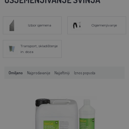
Izbor sjemena
Osjemenjivanje
Transport, skladištenje
in. doza
Omiljeno
Najprodavanije
Najjeftiniji
Iznos popusta