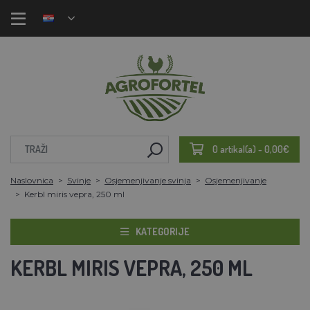
0 artikal(a) - 0,00€
Naslovnica
Svinje
Osjemenjivanje svinja
Osjemenjivanje
Kerbl miris vepra, 250 ml
KATEGORIJE
KERBL MIRIS VEPRA, 250 ML