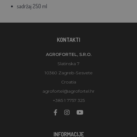
sadržaj 250 ml
KONTAKTI
AGROFORTEL, S.R.O.
Slatinska 7
10360 Zagreb-Sesvete
Croatia
agrofortel@agrofortel.hr
+385 1 7757 325
INFORMACIJE