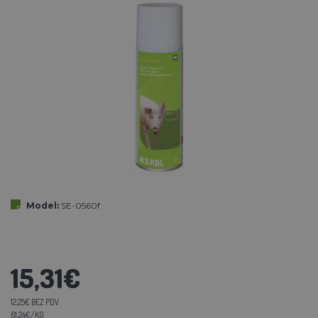
Model:
SE-0560f
15,31€
12,25€ BEZ PDV
61,24€/KG