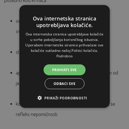
Ova internetska stranica
odrediti najbolji
trenutak za
pripust ili
umjetno
upotrebljava kolačiće.
osjemenjivanje
krmača
i
nazimica
Ova internetska stranica upotrebljava kolačiće
u svrhe poboljšanja korisničkog iskustva.
Uporabom internetske stranice prihvaćate sve
kolačiće sukladno našoj Politici kolačića.
stimulira
krmače
Podrobno
PRIHVATI SVE
apikat za
max
.
2
sekunde s udaljenosti od 60 cm od
jazbine krmače
ODBACI SVE
PRIKAŽI PODROBNOSTI
kod krmača koje se prase nakon primjene javlja se
refleks nepomičnosti