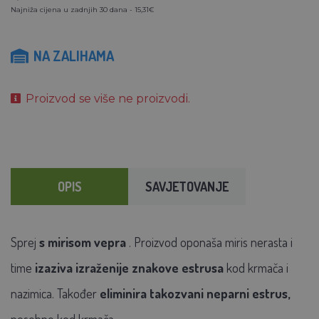
Najniža cijena u zadnjih 30 dana - 15,31€
NA ZALIHAMA
Proizvod se više ne proizvodi.
OPIS
SAVJETOVANJE
Sprej
s mirisom vepra
. Proizvod oponaša miris nerasta i
time
izaziva izraženije znakove estrusa
kod krmača i
nazimica. Također
eliminira takozvani neparni estrus,
posebno kod krmača.