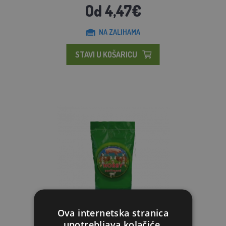
Od 4,47€
NA ZALIHAMA
STAVI U KOŠARICU
Ova internetska stranica
upotrebljava kolačiće.