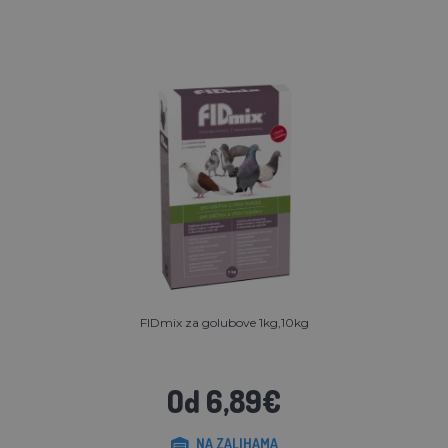
FIDmix za golubove 1kg,10kg
Od 6,89€
NA ZALIHAMA