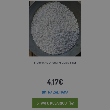
FIDmix Vapnena krupica 5 kg
4,17€
NA ZALIHAMA
STAVI U KOŠARICU