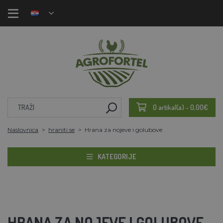
0 artikal(a) - 0,00€
Naslovnica
hraniti se
Hrana za nojeve i golubove
KATEGORIJE
HRANA ZA NOJEVE I GOLUBOVE