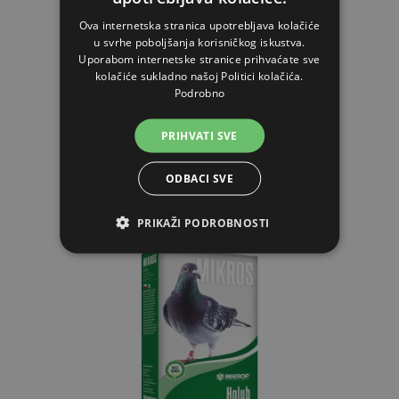
Hrana za uzgoj golubova G 10kg
Ova internetska stranica upotrebljava kolačiće
u svrhe poboljšanja korisničkog iskustva.
Uporabom internetske stranice prihvaćate sve
10,00€
kolačiće sukladno našoj Politici kolačića.
Podrobno
NA ZALIHAMA
PRIHVATI SVE
STAVI U KOŠARICU
ODBACI SVE
PRIKAŽI PODROBNOSTI