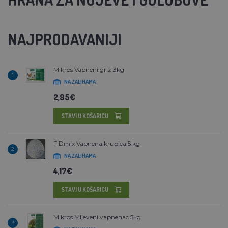
NAJPRODAVANIJI
Mikros Vapneni griz 3kg
1
NA ZALIHAMA
2,95€
STAVI U KOŠARICU
FIDmix Vapnena krupica 5 kg
2
NA ZALIHAMA
4,17€
STAVI U KOŠARICU
Mikros Mljeveni vapnenac 5kg
3