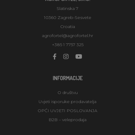
Slatinska 7
10360 Zagreb-Sesvete
Croatia
agrofortel@agrofortel.hr
+385 1 7757 325
INFORMACIJE
O društvu
Uvjeti isporuke prodavatelja
OPĆI UVJETI POSLOVANJA
B2B – veleprodaja