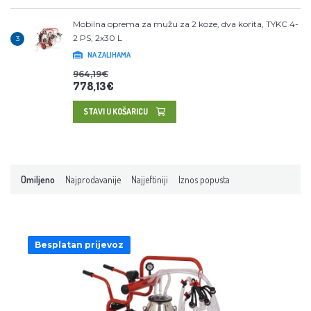
Mobilna oprema za mužu za 2 koze, dva korita, TYKC 4-
2 PS, 2x30 L
3
NA ZALIHAMA
964,19€
778,13€
STAVI U KOŠARICU
Omiljeno
Najprodavanije
Najjeftiniji
Iznos popusta
Besplatan prijevoz