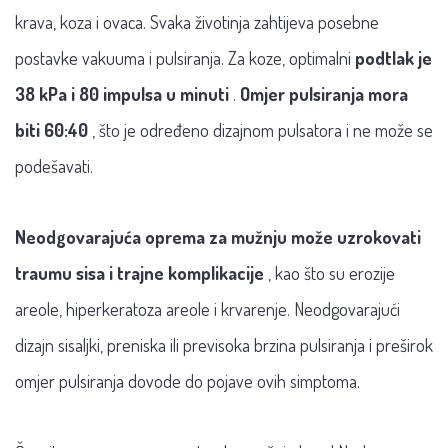
krava, koza i ovaca. Svaka životinja zahtijeva posebne
postavke vakuuma i pulsiranja. Za koze, optimalni
podtlak je
38 kPa i 80 impulsa u minuti
.
Omjer pulsiranja mora
biti 60:40
, što je određeno dizajnom pulsatora i ne može se
podešavati.
Neodgovarajuća oprema za mužnju može uzrokovati
traumu sisa i trajne komplikacije
, kao što su erozije
areole, hiperkeratoza areole i krvarenje. Neodgovarajući
dizajn sisaljki, preniska ili previsoka brzina pulsiranja i preširok
omjer pulsiranja dovode do pojave ovih simptoma.