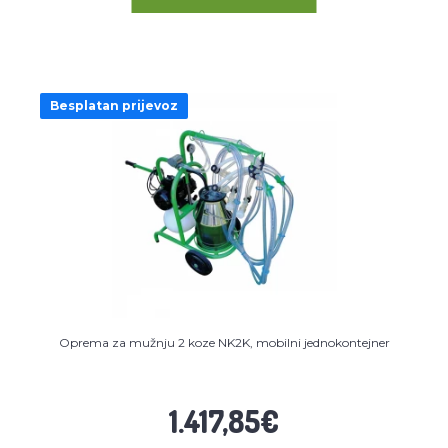
Besplatan prijevoz
Oprema za mužnju 2 koze NK2K, mobilni jednokontejner
1.417,85€