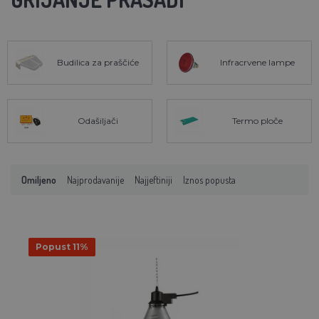
Budilica za praščiće
Infracrvene lampe
Odašiljači
Termo ploče
Omiljeno
Najprodavanije
Najjeftiniji
Iznos popusta
Popust 11%