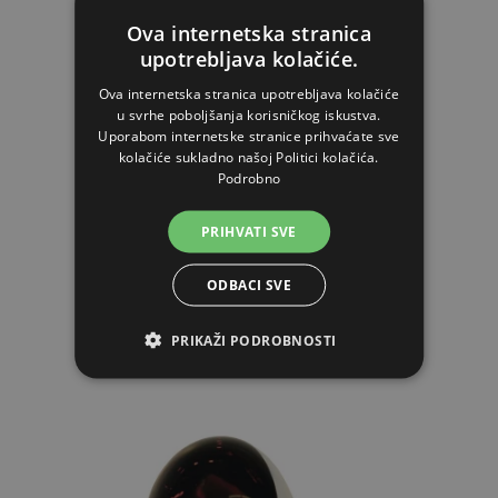
Ova internetska stranica
upotrebljava kolačiće.
Ova internetska stranica upotrebljava kolačiće
Infracrvena lampa Artas, kabel 5 m
u svrhe poboljšanja korisničkog iskustva.
Uporabom internetske stranice prihvaćate sve
kolačiće sukladno našoj Politici kolačića.
Podrobno
19,49€
PRIHVATI SVE
NA ZALIHAMA
ODBACI SVE
STAVI U KOŠARICU
PRIKAŽI PODROBNOSTI