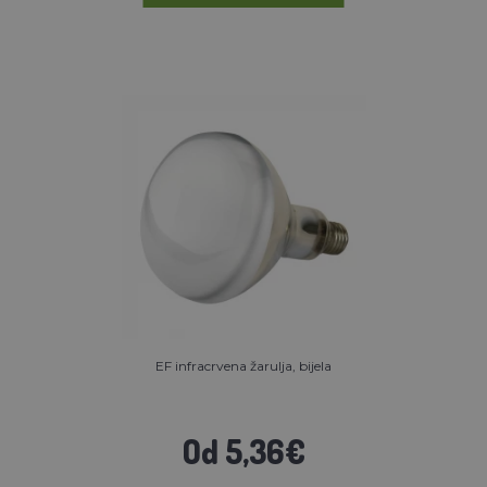
EF infracrvena žarulja, bijela
Od 5,36€