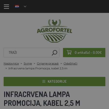
0 artikal(a) - 0,00€
Naslovnica
Svinje
Grijanje prasadi
Odašiljači
Infracrvena lampa Promocija, kabel 2,5 m
KATEGORIJE
INFRACRVENA LAMPA
PROMOCIJA, KABEL 2,5 M