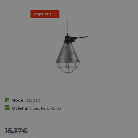
Popust 11%
Model:
SE-0901
Ocjena:
Albert Kerbl GmbH
15,17€