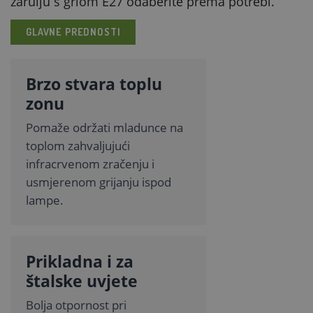
žarulju s grlom E27 odaberite prema potrebi.
GLAVNE PREDNOSTI
Brzo stvara toplu
zonu
Pomaže održati mladunce na
toplom zahvaljujući
infracrvenom zračenju i
usmjerenom grijanju ispod
lampe.
Prikladna i za
štalske uvjete
Bolja otpornost pri