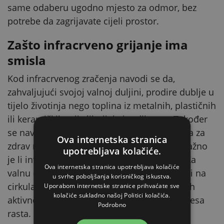
same odaberu ugodno mjesto za odmor, bez
potrebe da zagrijavate cijeli prostor.
Zašto infracrveno grijanje ima
smisla
Kod infracrvenog zračenja navodi se da,
zahvaljujući svojoj valnoj duljini, prodire dublje u
tijelo životinja nego toplina iz metalnih, plastičnih
ili keramičkih grijaćih tijela i radijatora. Također
se navodi da pruža potrebnu količinu svjetla za
Ova internetska stranica
zdrav razvoj mladog organizma te da nije važno
upotrebljava kolačiće.
je li infracrvena žarulja crvena ili prozirna. Za
Ova internetska stranica upotrebljava kolačiće
valnu duljinu oko 1200 nm opisuju se učinci na
u svrhe poboljšanja korisničkog iskustva.
cirkulaciju i imunitet, pojačanje biokemijskih
Uporabom internetske stranice prihvaćate sve
kolačiće sukladno našoj Politici kolačića.
aktivnosti i otpornost tkiva te ubrzanje procesa
Podrobno
rasta.