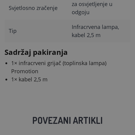
za osvjetljenje u
Svjetlosno zračenje
odgoju
Infracrvena lampa,
Tip
kabel 2,5 m
Sadržaj pakiranja
1× infracrveni grijač (toplinska lampa)
Promotion
1× kabel 2,5 m
POVEZANI ARTIKLI