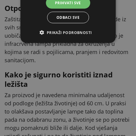
PRIHVATI SVE
Otpornost na prskanje vode
ODBACI SVE
Zaštita IPX4 znači otpornost na prskanje vode iz
svih smjerova, što je u uzgoju praktično pri
PRIKAŽI PODROBNOSTI
uobičajenom čišćenju ili pri većoj vlazi. Zato je
infracrvena lampa prikladna za okruženja u
kojima se radi s pojilicama, pranjem i redovitom
sanitacijom.
Kako je sigurno koristiti iznad
ležišta
Za proizvod je navedena minimalna udaljenost
od podloge (ležišta životinje) od 60 cm. U praksi
to olakšava postavljanje lampe tako da toplina
pada na odabranu zonu, a životinje se po potrebi
mogu pomaknuti bliže ili dalje. Kod vješanja
vrijedi računati i na to da životinje pod lampom