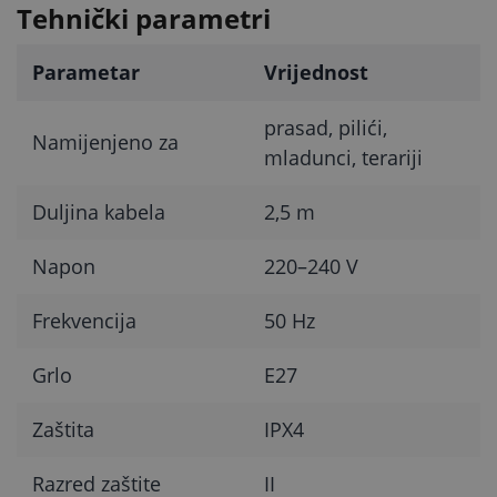
Tehnički parametri
Parametar
Vrijednost
prasad, pilići,
Namijenjeno za
mladunci, terariji
Duljina kabela
2,5 m
Napon
220–240 V
Frekvencija
50 Hz
Grlo
E27
Zaštita
IPX4
Razred zaštite
II