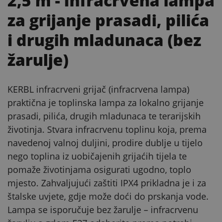
2,5 m
- Infracrvena lampa
za grijanje prasadi, pilića
i drugih mladunaca (bez
žarulje)
KERBL infracrveni grijač (infracrvena lampa)
praktična je toplinska lampa za lokalno grijanje
prasadi, pilića, drugih mladunaca te terarijskih
životinja. Stvara infracrvenu toplinu koja, prema
navedenoj valnoj duljini, prodire dublje u tijelo
nego toplina iz uobičajenih grijaćih tijela te
pomaže životinjama osigurati ugodno, toplo
mjesto. Zahvaljujući zaštiti IPX4 prikladna je i za
štalske uvjete, gdje može doći do prskanja vode.
Lampa se isporučuje bez žarulje – infracrvenu