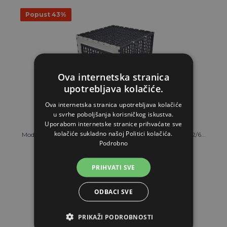
Popust 43%
Ova internetska stranica
upotrebljava kolačiće.
Ova internetska stranica upotrebljava kolačiće
u svrhe poboljšanja korisničkog iskustva.
Uporabom internetske stranice prihvaćate sve
kolačiće sukladno našoj Politici kolačića.
Modularni kavez za životinje - Leganest AGF EKO F1 - 32/42/6...
Podrobno
72,45€
PRIHVATI SVE
Od 41,50€
ODBACI SVE
NA ZALIHAMA
STAVI U KOŠARICU
PRIKAŽI PODROBNOSTI