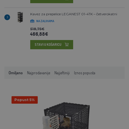
Kavez za prepelice LEGANEST 01-4TK – četverokatni
3
NA ZALIHAMA
518,75€
466,88€
STAVI U KOŠARICU
Omiljeno
Najprodavanije
Najjeftiniji
Iznos popusta
Popust 5%