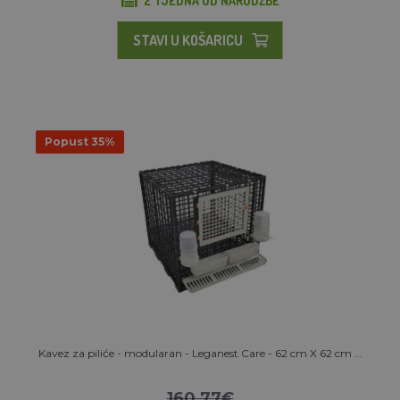
2 TJEDNA OD NARUDŽBE
STAVI U KOŠARICU
Popust 35%
Kavez za piliće - modularan - Leganest Care - 62 cm X 62 cm ...
160,77€