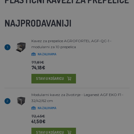
NAJPRODAVANIJI
Kavez za prepelice AGROFORTEL AGF-QC-1 -
modularni za 10 prepelica
1
NA ZALIHAMA
77,81€
74,18€
STAVI U KOŠARICU
Modularni kavez za životinje - Leganest AGF EKO F1 -
32/42/62 cm
2
NA ZALIHAMA
72,45€
41,50€
STAVI U KOŠARICU