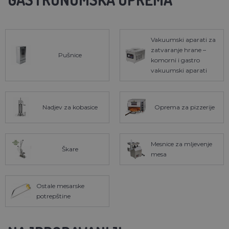
Vakuumski aparati za
zatvaranje hrane –
Pušnice
komorni i gastro
vakuumski aparati
Nadjev za kobasice
Oprema za pizzerije
Mesnice za mljevenje
Škare
mesa
Ostale mesarske
potrepštine