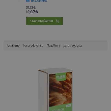
NA ZALIHAMA
31,13€
12,97€
STAVI U KOŠARICU
Omiljeno
Najprodavanije
Najjeftiniji
Iznos popusta