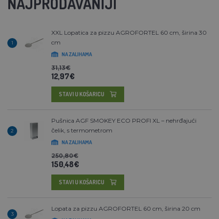
NAJPRODAVANIJI
XXL Lopatica za pizzu AGROFORTEL 60 cm, širina 30
cm
1
NA ZALIHAMA
31,13€
12,97€
STAVI U KOŠARICU
Pušnica AGF SMOKEY ECO PROFI XL – nehrđajući
čelik, s termometrom
2
NA ZALIHAMA
250,80€
150,48€
STAVI U KOŠARICU
Lopata za pizzu AGROFORTEL 60 cm, širina 20 cm
3