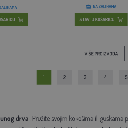
NA ZALIHAMA
ZALIHAMA
OŠARICU
STAVI U KOŠARICU
VIŠE PROIZVODA
1
2
3
4
5
unog drva
. Pružite svojim kokošima ili guskama 