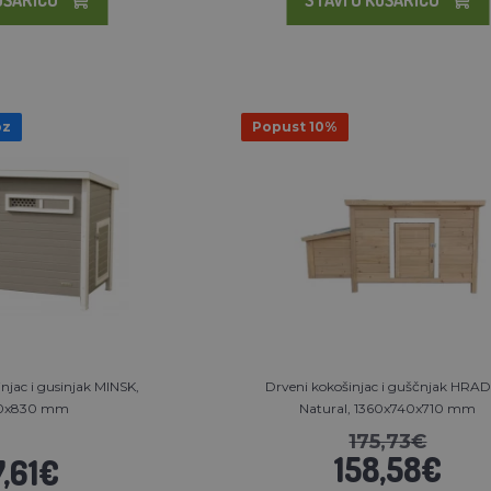
oz
Popust 10%
njac i gusinjak MINSK,
Drveni kokošinjac i guščnjak HRA
30x830 mm
Natural, 1360x740x710 mm
175,73€
158,58€
,61€