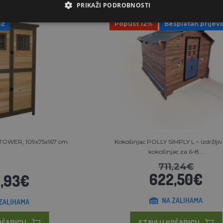
PRIKAŽI PODROBNOSTI
oz
Popust 12%
Besplatan prijev
i TOWER, 109x75x167 cm
Kokošinjac POLLY SIMPLY L – izdržlji
kokošinjac za 6–8...
711,24€
622,50€
,93€
NA ZALIHAMA
ZALIHAMA
OŠARICU
STAVI U KOŠARICU