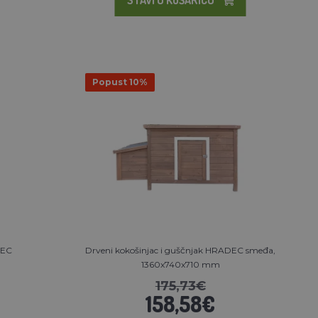
Popust 10%
DEC
Drveni kokošinjac i guščnjak HRADEC smeđa,
1360x740x710 mm
175,73€
158,58€