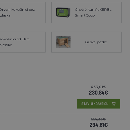
Drveni kokošinjci bez
Chytrý kurník KERBL
izlaska
SmartCoop
Kokošinjci od EKO
Guske, patke
plastike
433,01€
230,84€
STAVI U KOŠARICU
557,33€
294,81€