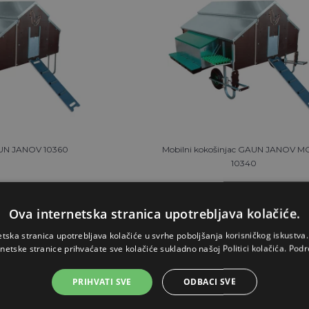
AUN JANOV 10360
Mobilni kokošinjac GAUN JANOV M
10340
6,88€
1.582,19€
Ova internetska stranica upotrebljava kolačiće.
ZALIHAMA
NA ZALIHAMA
etska stranica upotrebljava kolačiće u svrhe poboljšanja korisničkog iskustv
rnetske stranice prihvaćate sve kolačiće sukladno našoj Politici kolačića.
Podr
OŠARICU
STAVI U KOŠARICU
PRIHVATI SVE
ODBACI SVE