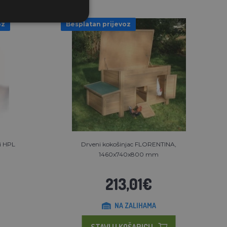
oz
Besplatan prijevoz
vi HPL
Drveni kokošinjac FLORENTINA,
1460x740x800 mm
213,01€
NA ZALIHAMA
STAVI U KOŠARICU