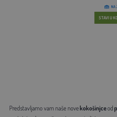
NA 
STAVI U K
Predstavljamo vam naše nove
kokošinjce
od
p