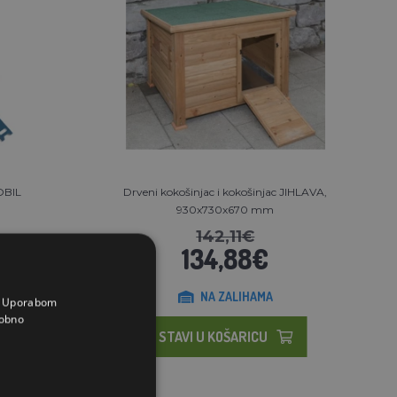
OBIL
Drveni kokošinjac i kokošinjac JIHLAVA,
930x730x670 mm
142,11€
134,88€
NA ZALIHAMA
a. Uporabom
obno
STAVI U KOŠARICU