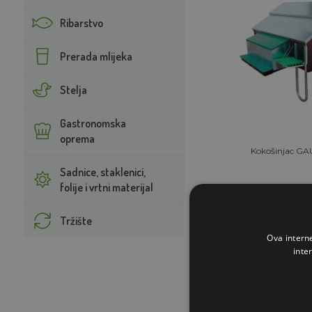
Ribarstvo
Prerada mlijeka
Stelja
Gastronomska
oprema
Kokošinjac G
Sadnice, staklenici,
folije i vrtni materijal
1.29
Tržište
NA 
Ova intern
inte
STAVI U K