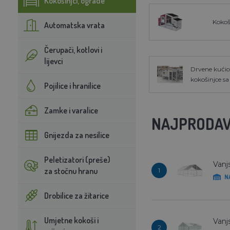
Kokošinjci, ograde
Kokoš
Automatska vrata
Čerupači, kotlovi i
lijevci
Drvene kućic
kokošinjce s
Pojilice i hranilice
Zamke i varalice
NAJPRODAV
Gnijezda za nesilice
Peletizatori (preše)
Vanjs
za stočnu hranu
1
N
Drobilice za žitarice
Umjetne kokoši i
Vanj
2