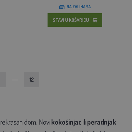
NA ZALIHAMA
STAVI U KOŠARICU
12
prekrasan dom. Novi
kokošinjac
ili
peradnjak