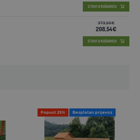
STAVI U KOŠARICU
373,50€
208,54€
STAVI U KOŠARICU
Popust 25%
Besplatan prijevoz