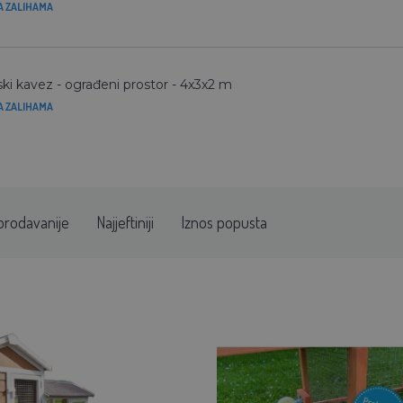
A ZALIHAMA
ski kavez - ograđeni prostor - 4x3x2 m
A ZALIHAMA
prodavanije
Najjeftiniji
Iznos popusta