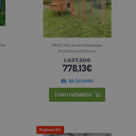
iće
PARIZ XXL drveni kokošinjac,
3700x1760x1720 mm
1.037,50€
778,13€
NA ZALIHAMA
STAVI U KOŠARICU
Popust 5%