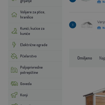
grijanje
N
Volijere za ptice,
hranilice
Vanj
3
Kunići, kućice za
N
kuniće
Električne ograde
Pčelarstvo
Omiljeno
Naj
Poljoprivredne
potrepštine
Goveda
Konji