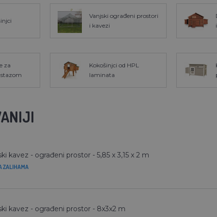
Vanjski ograđeni prostori
injci
i kavezi
e za
Kokošinjci od HPL
a stazom
laminata
ANIJI
ki kavez - ograđeni prostor - 5,85 x 3,15 x 2 m
A ZALIHAMA
ski kavez - ograđeni prostor - 8x3x2 m