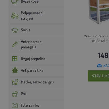
Ovce i koze
Poljoprivredni
strojevi
Svinje
Drvena kućica za k
Veterinarska
HOFSTADT, 1
pomagala
149
Uzgoj prepelica
NA 
Antiparazitika
STAVI U K
Mačke, setovi za igru
Psi
Foto zamke