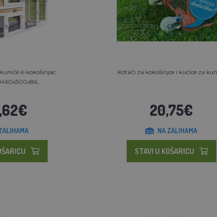
uniće ili kokošinjac
Kotači za kokošinjce i kućice za kun
460x500x86...
,62€
20,75€
ZALIHAMA
NA ZALIHAMA
OŠARICU
STAVI U KOŠARICU