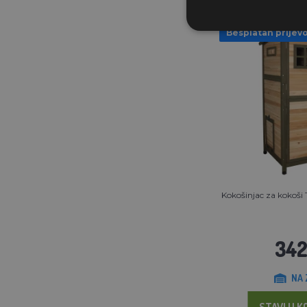
Besplatan prijev
Kokošinjac za kokoš
342
NA 
STAVI U K