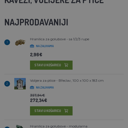
NAJPRODAVANIJI
Hranilica za golubove - sa 1/2/3 rupe
1
NA ZALIHAMA
2,96€
STAVI U KOŠARICU
Volijera za ptice - Břeclav, 100 x 100 x 183 cm
2
NA ZALIHAMA
357,94€
272,34€
STAVI U KOŠARICU
Hranilica za golubove - modularna