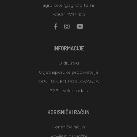
agrofortel@agrofortel.hr
+385 1 7757 325
INFORMACIJE
O društvu
Uvjeti isporuke prodavatelja
OPĆI UVJETI POSLOVANJA
B2B – veleprodaja
KORISNIČKI RAČUN
Korisnički račun
Povijest narudžbi