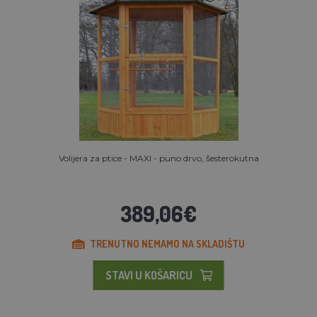
Volijera za ptice - MAXI - puno drvo, šesterokutna
389,06€
TRENUTNO NEMAMO NA SKLADIŠTU
STAVI U KOŠARICU