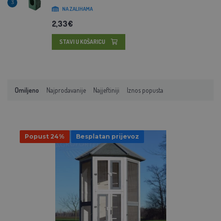
3
NA ZALIHAMA
2,33€
STAVI U KOŠARICU
Omiljeno
Najprodavanije
Najjeftiniji
Iznos popusta
Popust 24%
Besplatan prijevoz