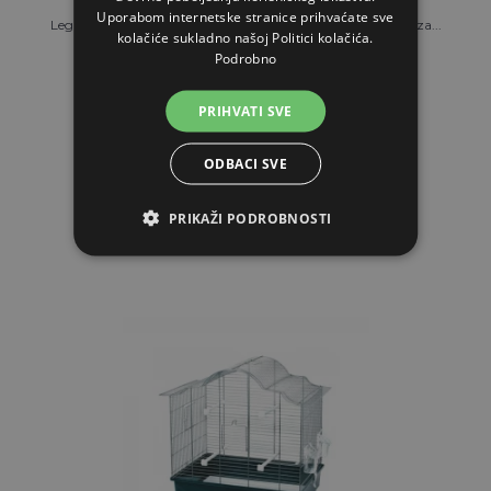
Uporabom internetske stranice prihvaćate sve
Leganest gnijezdo za ptice, 22x22x26 cm - Fleksibilni dom za...
kolačiće sukladno našoj Politici kolačića.
Podrobno
40,73€
PRIHVATI SVE
NA ZALIHAMA
ODBACI SVE
STAVI U KOŠARICU
PRIKAŽI PODROBNOSTI