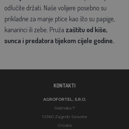
odlučite držati. Naše volijere posebno su
prikladne za manje ptice kao što su papige,
kanarinci ili zebe. Pruža
zaštitu od kiše,
sunca i predatora tijekom cijele godine.
KONTAKTI
AGROFORTEL, S.R.O.
Slatinska 7
10360 Zagreb-Sesvete
Croatia