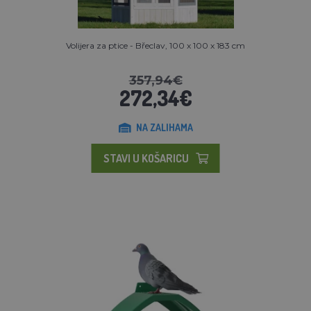
Volijera za ptice - Břeclav, 100 x 100 x 183 cm
357,94€
272,34€
NA ZALIHAMA
STAVI U KOŠARICU