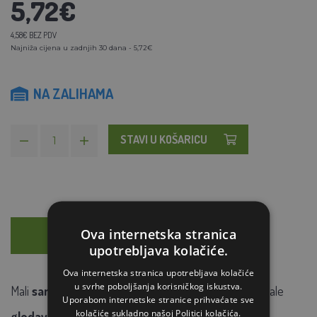
5,72€
4,58€ BEZ PDV
Najniža cijena u zadnjih 30 dana - 5,72€
NA ZALIHAMA
STAVI U KOŠARICU
Ova internetska stranica
OPIS
SAVJETOVANJE
upotrebljava kolačiće.
Ova internetska stranica upotrebljava kolačiće
u svrhe poboljšanja korisničkog iskustva.
Mali
sanduk
pogodan za
hrčke
,
zamorce
i druge male
Uporabom internetske stranice prihvaćate sve
kolačiće sukladno našoj Politici kolačića.
glodavce
.