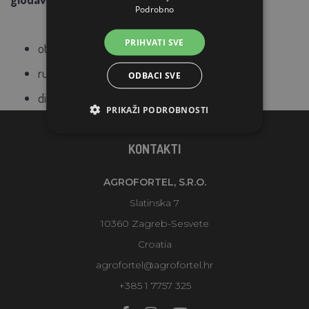
Podrobno
PRIHVATI SVE
otvaranje odozgo
ručka za nošenje
ODBACI SVE
dimenzije: 21 x 15 x 14 cm (DxŠxV)
PRIKAŽI PODROBNOSTI
KONTAKTI
AGROFORTEL, S.R.O.
Slatinska 7
10360 Zagreb-Sesvete
Croatia
agrofortel@agrofortel.hr
+385 1 7757 325