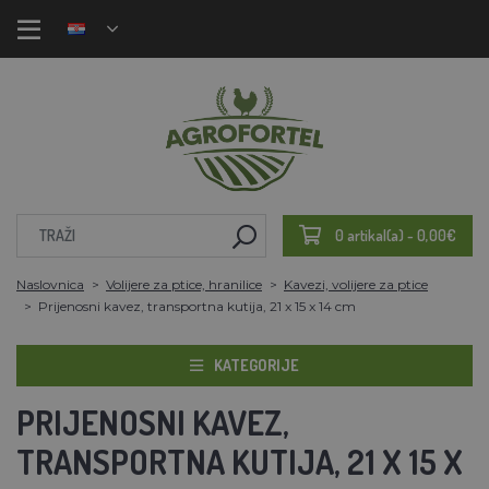
0 artikal(a) - 0,00€
Naslovnica
Volijere za ptice, hranilice
Kavezi, volijere za ptice
Prijenosni kavez, transportna kutija, 21 x 15 x 14 cm
KATEGORIJE
PRIJENOSNI KAVEZ,
TRANSPORTNA KUTIJA, 21 X 15 X