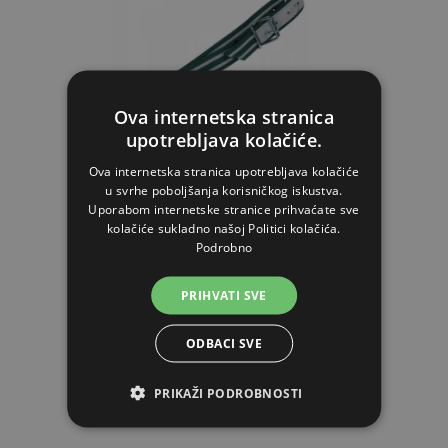
Ova internetska stranica
upotrebljava kolačiće.
Ova internetska stranica upotrebljava kolačiće
Ogrlica za velike ovce i ovnove, 85 x 4 cm
u svrhe poboljšanja korisničkog iskustva.
Uporabom internetske stranice prihvaćate sve
kolačiće sukladno našoj Politici kolačića.
Podrobno
6,30€
PRIHVATI SVE
NA ZALIHAMA
ODBACI SVE
STAVI U KOŠARICU
PRIKAŽI PODROBNOSTI