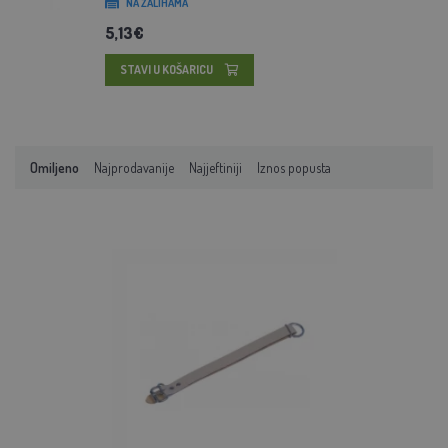
NA ZALIHAMA
5,13€
STAVI U KOŠARICU
Omiljeno
Najprodavanije
Najjeftiniji
Iznos popusta