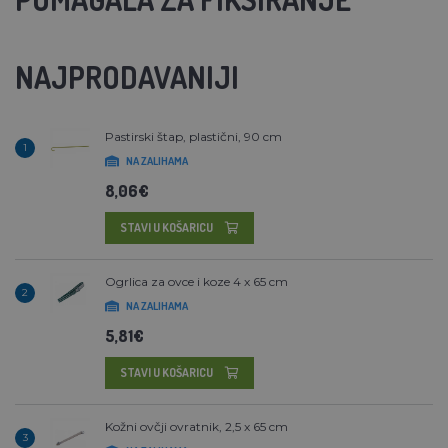
NAJPRODAVANIJI
Pastirski štap, plastični, 90 cm
1
NA ZALIHAMA
8,06€
STAVI U KOŠARICU
Ogrlica za ovce i koze 4 x 65 cm
2
NA ZALIHAMA
5,81€
STAVI U KOŠARICU
Kožni ovčji ovratnik, 2,5 x 65 cm
3