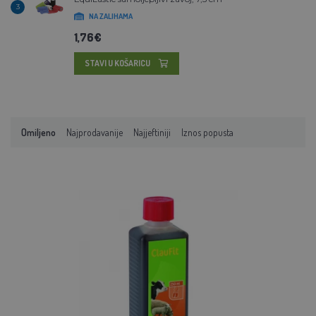
3
NA ZALIHAMA
1,76€
STAVI U KOŠARICU
Omiljeno
Najprodavanije
Najjeftiniji
Iznos popusta