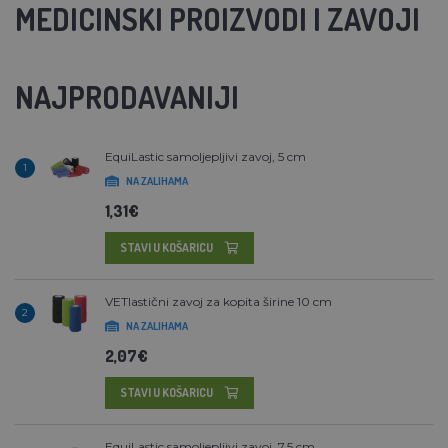
MEDICINSKI PROIZVODI I ZAVOJI
NAJPRODAVANIJI
EquiLastic samoljepljivi zavoj, 5 cm
1
NA ZALIHAMA
1,31€
STAVI U KOŠARICU
VETlastični zavoj za kopita širine 10 cm
2
NA ZALIHAMA
2,07€
STAVI U KOŠARICU
EquiLastic samoljepljivi zavoj, 7,5 cm