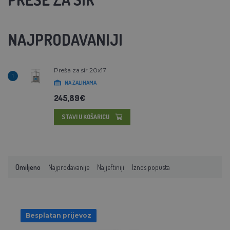
NAJPRODAVANIJI
Preša za sir 20x17
1
NA ZALIHAMA
245,89€
STAVI U KOŠARICU
Omiljeno
Najprodavanije
Najjeftiniji
Iznos popusta
Besplatan prijevoz