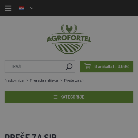
0 artikal(a) - 0,00€
Naslovnica
Prerada mlijeka
Preše za sir
KATEGORIJE
PREŠE ZA SIR