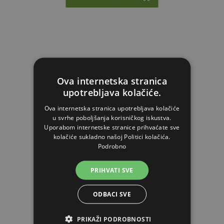
Ova internetska stranica
upotrebljava kolačiće.
Ova internetska stranica upotrebljava kolačiće
u svrhe poboljšanja korisničkog iskustva.
Uporabom internetske stranice prihvaćate sve
kolačiće sukladno našoj Politici kolačića.
Podrobno
PRIHVATI SVE
Preša za sir 14x14
ODBACI SVE
179,38€
PRIKAŽI PODROBNOSTI