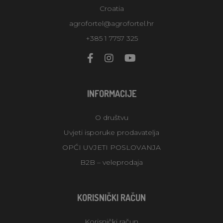
Croatia
agrofortel@agrofortel.hr
+385 1 7757 325
INFORMACIJE
O društvu
Uvjeti isporuke prodavatelja
OPĆI UVJETI POSLOVANJA
B2B – veleprodaja
KORISNIČKI RAČUN
Korisnički račun