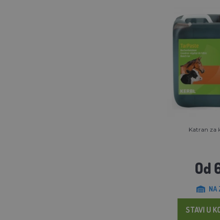
Katran za 
Od 
NA 
STAVI U K