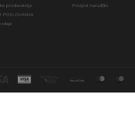
uke prodavatelja
Povijest narudžbi
TI POSLOVANJA
rodaja