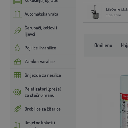
Kokošinjci, ograde
Liječenje blo
Automatska vrata
cipelama
Čerupači, kotlovi i
lijevci
Omiljeno
Naj
Pojilice i hranilice
Zamke i varalice
Gnijezda za nesilice
Peletizatori (preše)
za stočnu hranu
Drobilice za žitarice
Umjetne kokoši i