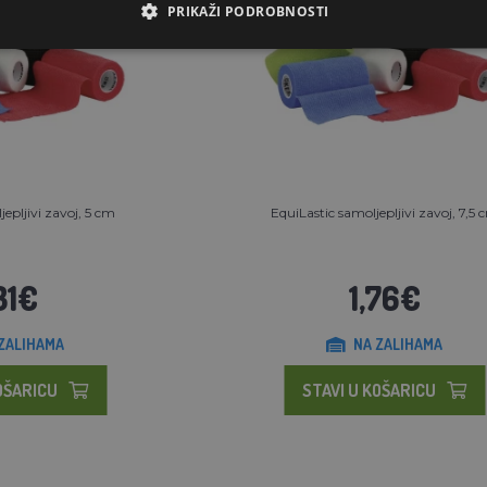
PRIKAŽI PODROBNOSTI
jepljivi zavoj, 5 cm
EquiLastic samoljepljivi zavoj, 7,5 
31€
1,76€
ZALIHAMA
NA ZALIHAMA
OŠARICU
STAVI U KOŠARICU