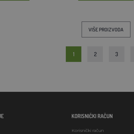
VIŠE PROIZVODA
1
2
3
JE
KORISNIČKI RAČUN
Korisnički račun