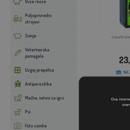
Ovce i koze
Poljoprivredni
strojevi
Svinje
ClauFit tin
Veterinarska
pomagala
23
Uzgoj prepelica
NA 
Antiparazitika
STAVI U K
Mačke, setovi za igru
Ova intern
inte
Psi
Foto zamke