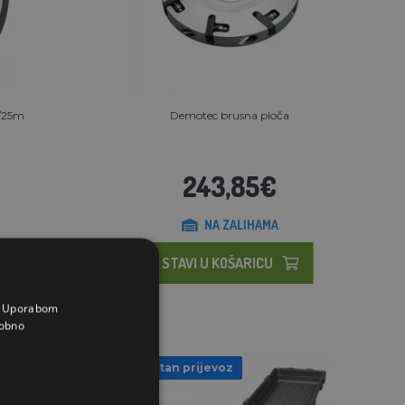
m/25m
Demotec brusna ploča
243,85€
NA ZALIHAMA
STAVI U KOŠARICU
a. Uporabom
obno
Besplatan prijevoz