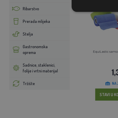
Ribarstvo
Prerada mlijeka
Stelja
Gastronomska
EquiLastic samol
oprema
Sadnice, staklenici,
1,
folije i vrtni materijal
Tržište
NA 
STAVI U K