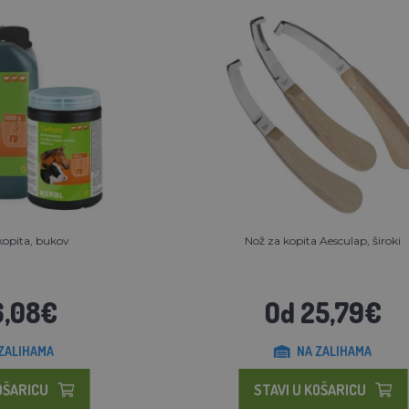
kopita, bukov
Nož za kopita Aesculap, široki
6,08€
Od 25,79€
ZALIHAMA
NA ZALIHAMA
OŠARICU
STAVI U KOŠARICU