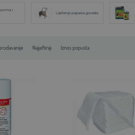
kovima i
Liječenje papaka goveda
prodavanije
Najjeftiniji
Iznos popusta