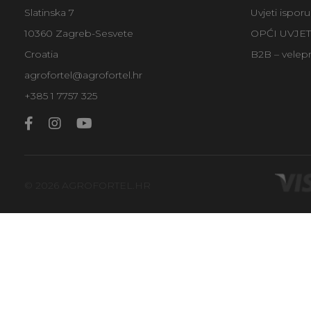
Slatinska 7
Uvjeti ispor
10360 Zagreb-Sesvete
OPĆI UVJE
Croatia
B2B – velep
agrofortel@agrofortel.hr
+385 1 7757 325
© 2026 AGROFORTEL.HR