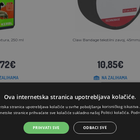
ktura, 250 ml
Claw Bandage tekstilni zavoj, 45m
,72€
10,85€
ZALIHAMA
NA ZALIHAMA
OŠARICU
STAVI U KOŠARICU
Ova internetska stranica upotrebljava kolačiće.
etska stranica upotrebljava kolačiće u svrhe poboljšanja korisničkog iskustv
rnetske stranice prihvaćate sve kolačiće sukladno našoj Politici kolačića.
Podr
PRIHVATI SVE
ODBACI SVE