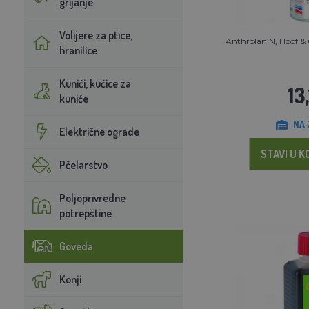
grijanje
Volijere za ptice,
Anthrolan N, Hoof & 
hranilice
Kunići, kućice za
13
kuniće
NA 
Električne ograde
STAVI U K
Pčelarstvo
Poljoprivredne
potrepštine
Goveda
Konji