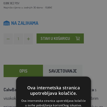
8,68€ BEZ PDV
Najniža cijena u zadnjih 30 dana - 10,85€
NA ZALIHAMA
STAVI U KOŠARICU
OPIS
SAVJETOVANJE
Ova internetska stranica
CalwBandage dvostrana tekstilna traka za kopita
s
upotrebljava kolačiće.
visokokvalitetnim ljepilom od prirodne gume s vrlo dobrim
Ova internetska stranica upotrebljava kolačiće
u svrhe poboljšanja korisničkog iskustva.
prianjanjem. Dokazano kao
zavoj za kopita,
preporučuju ga