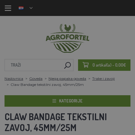
0 artikal(a) - 0,00€
Naslovnica
Goveda
Njega papaka goveda
Trake i zavoji
Claw Bandage tekstilni zavoj, 45mm/25m
KATEGORIJE
CLAW BANDAGE TEKSTILNI
ZAVOJ, 45MM/25M