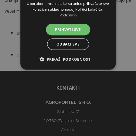
Uporabom internetske stranice prihvaćate sve
kolačiće sukladno našoj Politici kolačića.
veterinari.
Podrobno
PRIHVATI SVE
širina 45 mm
ODBACI SVE
dužina 25 m
PRIKAŽI PODROBNOSTI
KONTAKTI
AGROFORTEL, S.R.O.
Slatinska 7
10360 Zagreb-Sesvete
Croatia