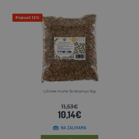
Popust 12%
Ličinke muhe Stratiomys 1kg
11,53€
10,14€
NA ZALIHAMA