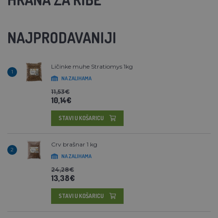
NAJPRODAVANIJI
Ličinke muhe Stratiomys 1kg
1
NA ZALIHAMA
11,53€
10,14€
STAVI U KOŠARICU
Crv brašnar 1 kg
2
NA ZALIHAMA
24,28€
13,38€
STAVI U KOŠARICU