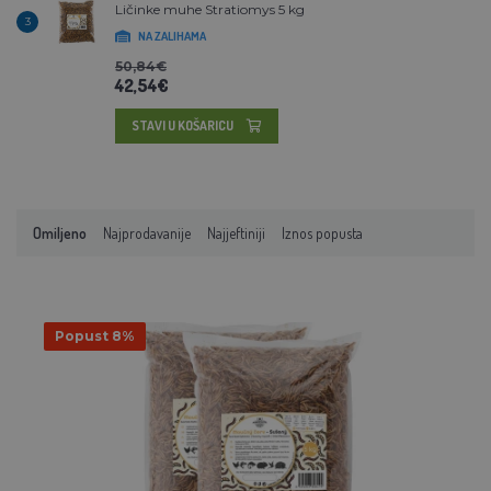
Ličinke muhe Stratiomys 5 kg
3
NA ZALIHAMA
50,84€
42,54€
STAVI U KOŠARICU
Omiljeno
Najprodavanije
Najjeftiniji
Iznos popusta
Popust 8%