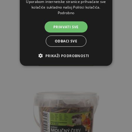
Uporabom internetske stranice prihvaćate sve
kolačiće sukladno našoj Politici kolačića.
Ličinke muhe Stratiomys 5 kg
Podrobno
50,84€
PRIHVATI SVE
42,54€
ODBACI SVE
NA ZALIHAMA
PRIKAŽI PODROBNOSTI
STAVI U KOŠARICU