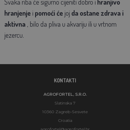
Svaka riba će sigurno cijeniti dobro i
hranjivo
hranjenje
i
pomoći će
joj
da ostane zdrava i
aktivna
, bilo da pliva u akvariju ili u vrtnom
jezercu.
KONTAKTI
AGROFORTEL, S.R.O.
Slatinska 7
10360 Zagreb-Sesvete
Croatia
agrofortel@agrofortel.hr