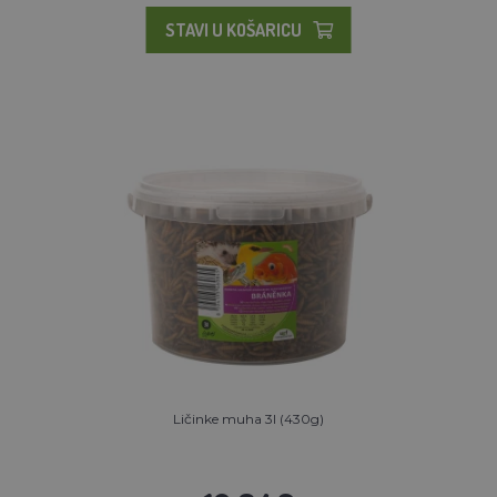
STAVI U KOŠARICU
Ličinke muha 3l (430g)