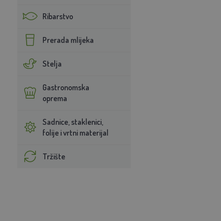
Ribarstvo
Prerada mlijeka
Stelja
Gastronomska
oprema
Sadnice, staklenici,
folije i vrtni materijal
Tržište