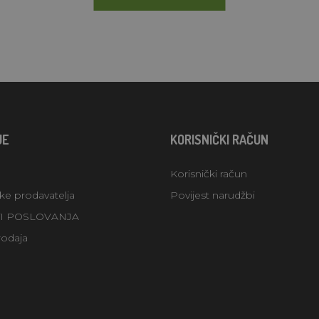
JE
KORISNIČKI RAČUN
Korisnički račun
uke prodavatelja
Povijest narudžbi
TI POSLOVANJA
rodaja