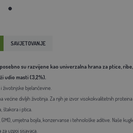
SAVJETOVANJE
posebno su razvijene kao univerzalna hrana za ptice, ribe
iži udio masti (3,2%).
i životinjske bjelančevine.
većine divljih životinja. Za njih je izvor visokokvalitetnih proteina 
 štakora i ptica.
 GMO, umjetna bojila, konzervanse i tehnološke aditive. Naše kuglic
za uzgoj sisavaca.