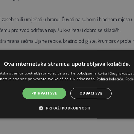
i zasebno ili umiješati u hranu. Čuvati na suhom i hladnom mjest
i čemu proizvod održava najvišu kvalitetu i dobro se skladišti.
trahirana sačma uljane repice, brašno od gliste, krumpirov protei
Ova internetska stranica upotrebljava kolačiće.
etska stranica upotrebljava kolačiće u svrhe poboljšanja korisničkog iskustv
rnetske stranice prihvaćate sve kolačiće sukladno našoj Politici kolačića.
Podr
PRIHVATI SVE
ODBACI SVE
PRIKAŽI PODROBNOSTI