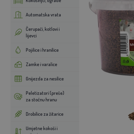
Kokošinjci, ograde
Automatska vrata
Čerupači, kotlovi i
lijevci
Pojilice i hranilice
Zamke i varalice
Gnijezda za nesilice
Peletizatori (preše)
za stočnu hranu
Drobilice za žitarice
Umjetne kokoši i