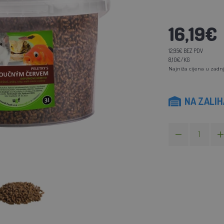
16,19€
12,95€ BEZ PDV
8,10€/KG
Najniža cijena u zadnj
NA ZALI