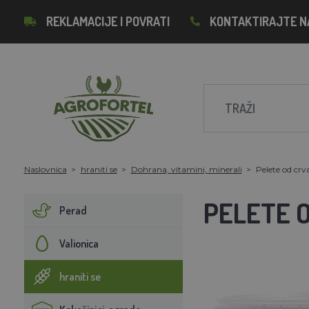
REKLAMACIJE I POVRATI
KONTAKTIRAJTE N
Naslovnica
hraniti se
Dohrana, vitamini, minerali
Pelete od crv
PELETE 
Perad
Valionica
hraniti se