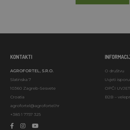
KONTAKTI
INFORMACI
AGROFORTEL, S.R.O.
O društvu
Slatinska 7
Uvjeti ispor
10360 Zagreb-Sesvete
OPĆI UVJE
Croatia
B2B – velep
agrofortel@agrofortel.hr
+385 1 7757 325