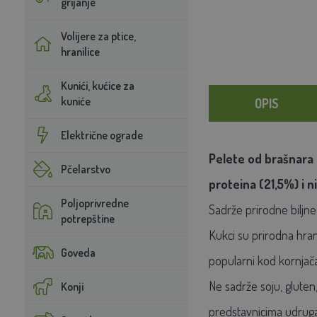
grijanje
Volijere za ptice,
hranilice
Kunići, kućice za
kuniće
OPIS
Električne ograde
Pelete od brašnara 
Pčelarstvo
proteina (21,5%) i n
Poljoprivredne
Sadrže prirodne biljne 
potrepštine
Kukci su prirodna hrana 
Goveda
popularni kod kornjača,
Ne sadrže soju, gluten,
Konji
predstavnicima udruga 