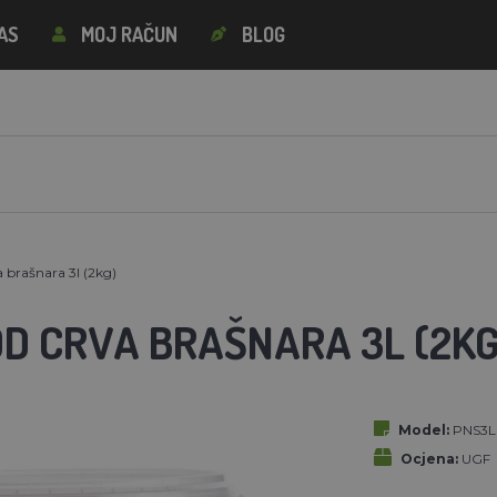
AS
MOJ RAČUN
BLOG
a brašnara 3l (2kg)
OD CRVA BRAŠNARA 3L (2KG
Model:
PNS3L
Ocjena:
UGF