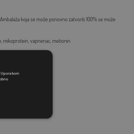
u. Ambalaža koja se može ponovno zatvoriti 100% se može
n, mikoprotein, vapnenac, metionin
a. Uporabom
obno