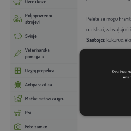
Ovce i koze
Poljoprivredni
Pelete se mogu hranit
strojevi
reciklirati, zahvaljujuć
Svinje
Sastojci:
kukuruz, eks
Veterinarska
pomagala
Uzgoj prepelica
Ova intern
inte
Antiparazitika
Mačke, setovi za igru
Psi
Foto zamke