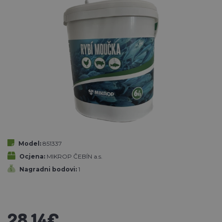
Model:
851337
Ocjena:
MIKROP ČEBÍN a.s.
Nagradni bodovi:
1
28,14€