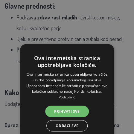
Glavne prednosti:
Podržava
zdrav rast mladih
, čvrst kostur, mišiće,
kožu i kvalitetno perje.
Djeluje preventivno protiv nicanja zubala kod peradi.
Poboljšava vitalnost životinja
tijekom rasta i
Ova internetska stranica
razvoja.
upotrebljava kolačiće.
Ova internetska stranica upotrebljava kolačiće
u svrhe poboljšanja korisničkog iskustva.
Uporabom internetske stranice prihvaćate sve
Kako dozirati riblje brašno?
kolačiće sukladno našoj Politici kolačića.
Podrobno
Dodajte 2-5% ribljeg brašna u potpunu krmnu smjesu.
PRIHVATI SVE
Oprez:
Riblje brašno
se ne smije hraniti preživačima.
ODBACI SVE