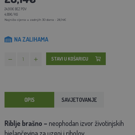
24,90€ BEZ PDV
4,69€/KG
Najniža cijena u zadnjih 30 dana - 28,14€
NA ZALIHAMA
STAVI U KOŠARICU
OPIS
SAVJETOVANJE
Riblje brašno –
neophodan izvor životinjskih
bjelančevina za uzgoj i ribolov