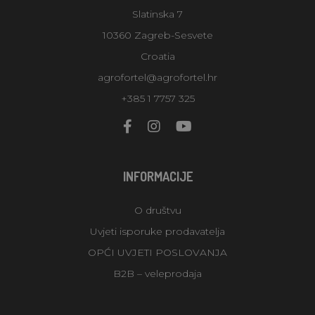
Slatinska 7
10360 Zagreb-Sesvete
Croatia
agrofortel@agrofortel.hr
+385 1 7757 325
INFORMACIJE
O društvu
Uvjeti isporuke prodavatelja
OPĆI UVJETI POSLOVANJA
B2B – veleprodaja