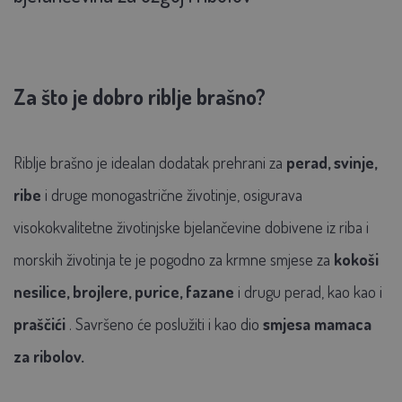
Za što je dobro riblje brašno?
Riblje brašno je
idealan dodatak prehrani za
perad, svinje,
ribe
i druge monogastrične životinje,
osigurava
visokokvalitetne životinjske bjelančevine dobivene iz riba i
morskih životinja te je pogodno za krmne smjese za
kokoši
nesilice, brojlere, purice, fazane
i drugu perad, kao kao i
praščići
. Savršeno će poslužiti i kao dio
smjesa mamaca
za ribolov.